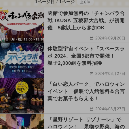
1ページ目 / 1ページ
全6件
函館で参加無料の「チャンバラ合
戦-IKUSA-五稜郭大合戦」が初開
催 5歳以上から参加OK
2024年09月26日
体験型宇宙イベント「スペースラ
ボ 2024」全国5都市で開催！
親子2,000組を無料招待
2024年08月27日
「白い恋人パーク」でハロウィン
イベント 仮装で入館無料＆合言
葉でお菓子もらえる！
2024年08月27日
「星野リゾート リゾナーレ」で
ハロウィン！ 果物や野菜、海の