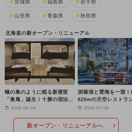
宮城県
福島県
岩手県
2026年8月のイベント
山形県
青森県
秋田県
2025年9月のイベント
北海道の新オープン・リニューアル
2026年2月のイベント
2025年8月のイベント
2025年5月のイベント
2025年11月のイベント
蟻の巣のように眠る新寝室
洞爺湖と雲海を一望！
GW(ゴールデンウィーク)
「巣庵」誕生！十勝の宿泊施
625mの天空レストラ
設HOTORIに 最大6名まで
「ciel et nuage」
2026年3月のイベント
2026-08-04
2026-07-09
宿泊OK
に誕生
2024年8月のイベント
新オープン・リニューアルへ