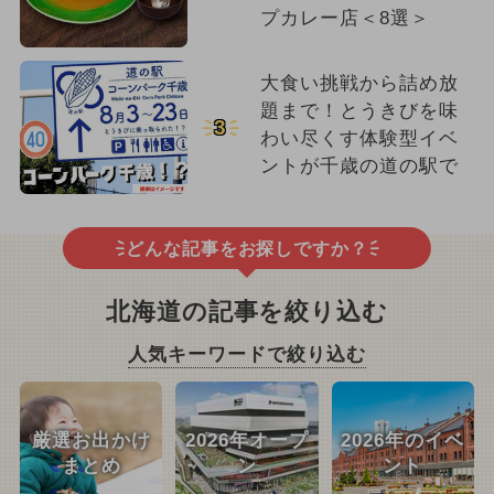
プカレー店＜8選＞
大食い挑戦から詰め放
題まで！とうきびを味
3
わい尽くす体験型イベ
ントが千歳の道の駅で
どんな記事をお探しですか？
北海道の記事を絞り込む
人気キーワードで絞り込む
厳選お出かけ
2026年オープ
2026年のイベ
まとめ
ン
ント