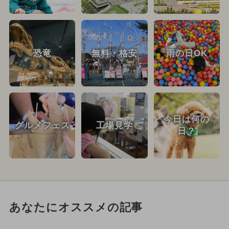
恐竜
無料・格安
雨の日OK
今日は何の
グルメフェス
工場見学
日？
あなたにオススメの記事