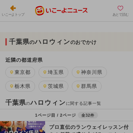
いこーよトップ
あとで読む
千葉県
ハロウィン
の
のおでかけ
近隣の都道府県
東京都
埼玉県
神奈川県
栃木県
茨城県
群馬県
千葉県
ハロウィン
の
に関する記事一覧
1ページ目 / 2ページ
全32件
プロ直伝のランウェイレッスン付