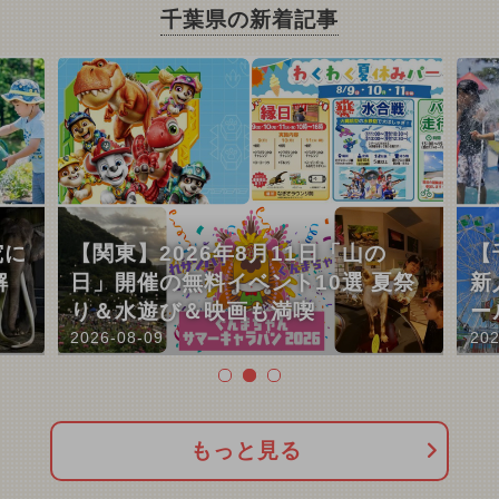
千葉県の新着記事
究に
【関東】2026年8月11日「山の
【
解
日」開催の無料イベント10選 夏祭
新
り＆水遊び＆映画も満喫
ー
2026-08-09
202
もっと見る