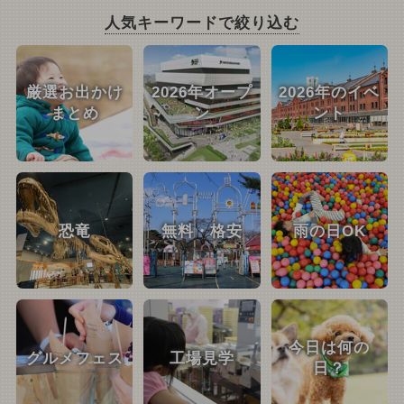
人気キーワードで絞り込む
厳選お出かけ
2026年オープ
2026年のイベ
まとめ
ン
ント
恐竜
無料・格安
雨の日OK
今日は何の
グルメフェス
工場見学
日？