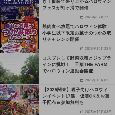
き！仮装で盛り上がるハロウィン
フェスが袖ヶ浦で開催
2026年07月27日
焼肉食べ放題でハロウィン体験！
小学生以下限定お菓子のつかみ取
りチャレンジ開催
2025年10月23日
コスプレして野菜収穫とジップラ
インに挑戦！ 千葉THE FARM
でハロウィン運動会開催
2025年10月03日
【2025関東】親子向けハロウィ
ンイベント17選 仮装OK＆お菓
子配布＆参加無料も
2025年10月03日