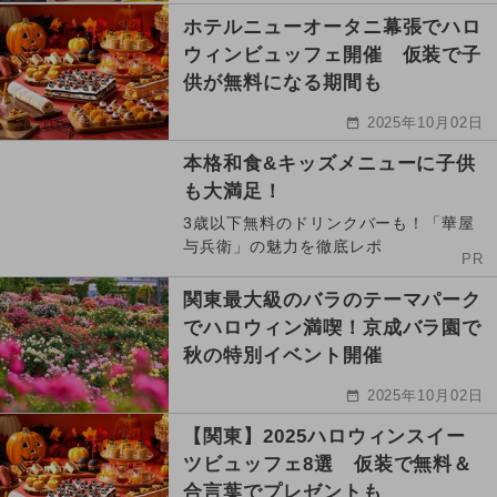
ホテルニューオータニ幕張でハロ
ウィンビュッフェ開催 仮装で子
供が無料になる期間も
2025年10月02日
本格和食&キッズメニューに子供
も大満足！
3歳以下無料のドリンクバーも！「華屋
与兵衛」の魅力を徹底レポ
PR
関東最大級のバラのテーマパーク
でハロウィン満喫！京成バラ園で
秋の特別イベント開催
2025年10月02日
【関東】2025ハロウィンスイー
ツビュッフェ8選 仮装で無料＆
合言葉でプレゼントも