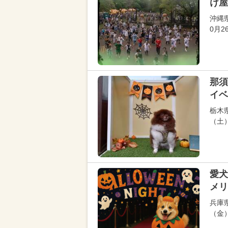
け屋
沖縄
0月
那須
イベ
栃木
（土）
愛犬
メリ
兵庫
（金