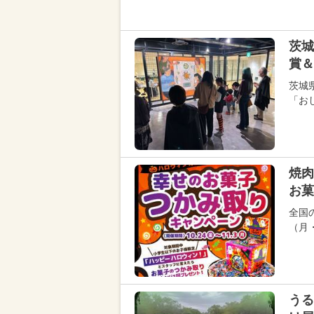
茨城
賞＆
茨城
「お
焼肉
お菓
全国の
（月
うる