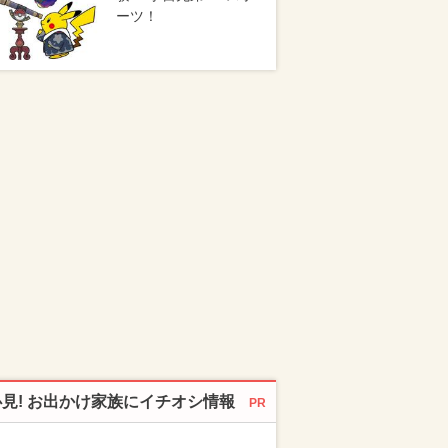
ーツ！
必見! お出かけ家族にイチオシ情報
PR