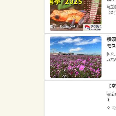
埼玉
（金
横須
モス
神奈
万本
【空
清流
す
高