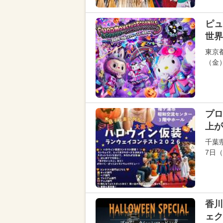
ピュ
世界
東京
（金
プロ
上が
千葉
7日
香川
ェク