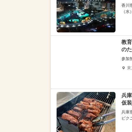
香川
（水
教育
のた
参加
東
兵
仮装
兵庫
ピク