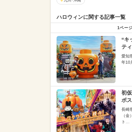
九州･沖縄
ハロウィンに関する記事一覧
1ページ
“キ
ティ
愛知
年1
初仮
ボス
長崎
（金
ト…