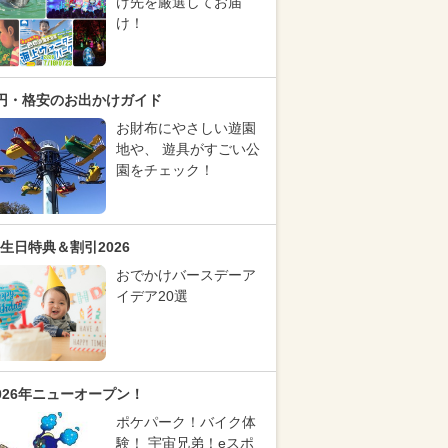
け先を厳選してお届
け！
円・格安のお出かけガイド
お財布にやさしい遊園
地や、 遊具がすごい公
園をチェック！
生日特典＆割引2026
おでかけバースデーア
イデア20選
026年ニューオープン！
ポケパーク！バイク体
験！ 宇宙兄弟！eスポ