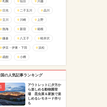
札幌
仙台
川越
日光
二子玉川
品川
立川
川崎
上野
熱海
新宿
箱根
鎌倉
八王子
軽井沢
伊豆・伊東・下田
浜松
函館
小樽
全国の人気記事ランキング
アウトレットに夕方か
1
ら楽しめる動物園登
場 昆虫展＆家族で楽
しめるレモネード作り
も