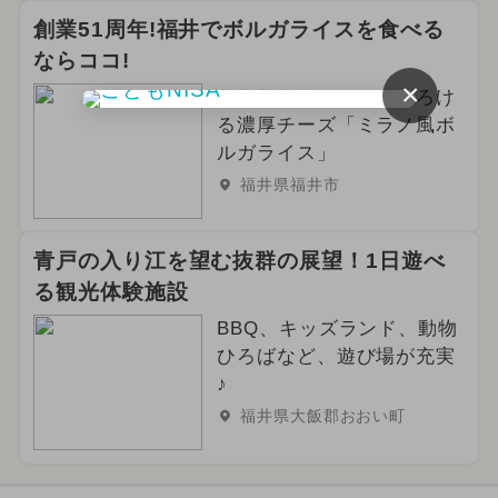
創業51周年!福井でボルガライスを食べる
ならココ!
×
サクサクトンカツにとろけ
る濃厚チーズ「ミラノ風ボ
ルガライス」
福井県福井市
青戸の入り江を望む抜群の展望！1日遊べ
る観光体験施設
BBQ、キッズランド、動物
ひろばなど、遊び場が充実
♪
福井県大飯郡おおい町