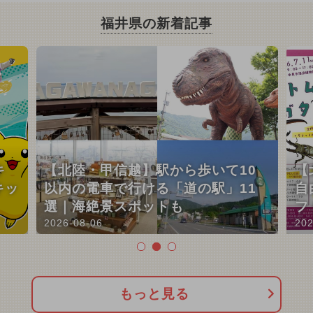
福井県の新着記事
キ
【北陸・甲信越】駅から歩いて10
【
キッ
以内の電車で行ける「道の駅」11
自
選｜海絶景スポットも
フ
2026-08-06
202
もっと見る