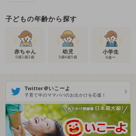
子どもの年齢から探す
幼児
赤ちゃん
小学生
3歳4歳5歳
0歳1歳2歳
6歳〜
Twitter＠いこーよ
子育て中のママパパのお出かけを応援！