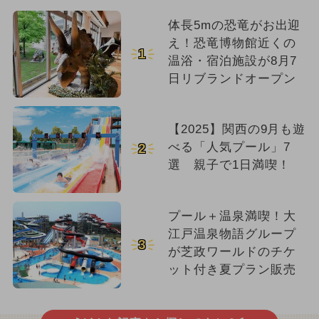
体長5mの恐竜がお出迎
え！恐竜博物館近くの
1
温浴・宿泊施設が8月7
日リブランドオープン
【2025】関西の9月も遊
べる「人気プール」7
2
選 親子で1日満喫！
プール＋温泉満喫！大
江戸温泉物語グループ
3
が芝政ワールドのチケ
ット付き夏プラン販売