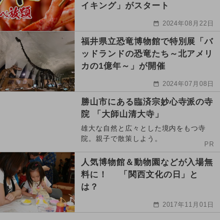
イキング」がスタート
2024年08月22日
福井県立恐竜博物館で特別展「バ
ッドランドの恐竜たち～北アメリ
カの1億年～」が開催
2024年07月08日
勝山市にある臨済宗妙心寺派の寺
院 「大師山清大寺」
雄大な自然と広々とした境内をもつ寺
院。親子で散策しよう。
PR
人気博物館＆動物園などが入場無
料に！ 「関西文化の日」と
は？
2017年11月01日