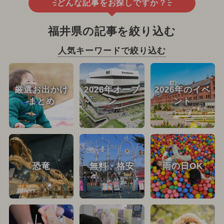
どんな記事をお探しですか？
福井県の記事を絞り込む
人気キーワードで絞り込む
厳選お出かけ
2026年オープ
2026年のイベ
まとめ
ン
ント
恐竜
無料・格安
雨の日OK