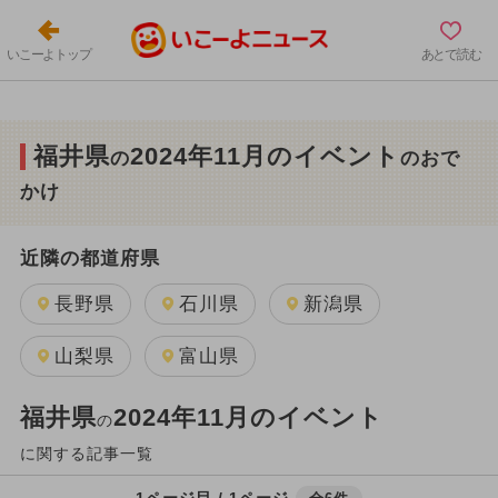
いこーよトップ
あとで読む
福井県
2024年11月のイベント
の
のおで
かけ
近隣の都道府県
長野県
石川県
新潟県
山梨県
富山県
福井県
2024年11月のイベント
の
に関する記事一覧
1ページ目 / 1ページ