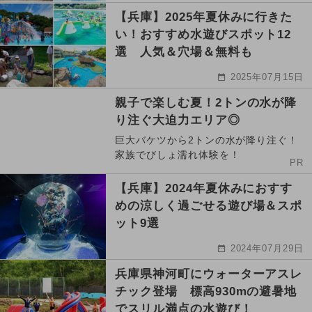
【兵庫】2025年夏休みに行きた
い！おすすめ水遊びスポット12
選 人気＆穴場＆無料も
2025年07月15日
親子で楽しむ夏！2トンの水が降
り注ぐ大迫力エリア◎
巨大バケツから2トンの水が降り注ぐ！
家族でびしょ濡れ体験を！
PR
【兵庫】2024年夏休みにおすす
めの涼しく過ごせる遊び場＆スポ
ット9選
2024年07月29日
兵庫県神河町にウォーターアスレ
チック登場 標高930mの避暑地
でスリル満点の水遊び！