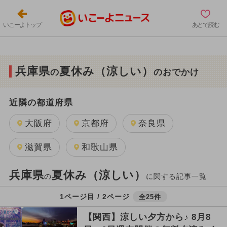
いこーよトップ
あとで読む
兵庫県
夏休み（涼しい）
の
のおでかけ
近隣の都道府県
大阪府
京都府
奈良県
滋賀県
和歌山県
兵庫県
夏休み（涼しい）
の
に関する記事一覧
1ページ目 / 2ページ
全25件
【関西】涼しい夕方から♪ 8月8