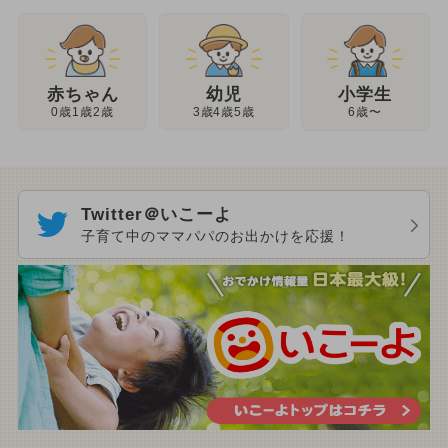
幼児
赤ちゃん
小学生
3歳4歳5歳
0歳1歳2歳
6歳〜
Twitter＠いこーよ
子育て中のママパパのお出かけを応援！