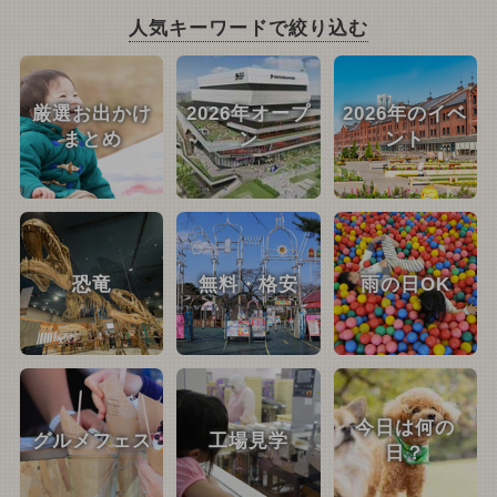
人気キーワードで絞り込む
厳選お出かけ
2026年オープ
2026年のイベ
まとめ
ン
ント
恐竜
無料・格安
雨の日OK
今日は何の
グルメフェス
工場見学
日？