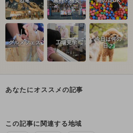
恐竜
無料・格安
雨の日OK
今日は何の
グルメフェス
工場見学
日？
あなたにオススメの記事
この記事に関連する地域