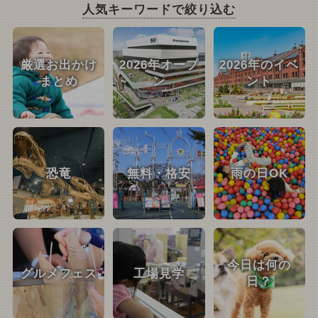
人気キーワードで絞り込む
厳選お出かけ
2026年オープ
2026年のイベ
まとめ
ン
ント
恐竜
無料・格安
雨の日OK
今日は何の
グルメフェス
工場見学
日？