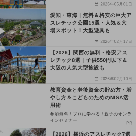
2026年05月01日
愛知・東海｜無料＆格安の巨大ア
スレチック公園15選・人気＆穴
場スポット！大型遊具も
2026年02月17日
【2026】関西の無料・格安アス
レチック8選｜子供550円以下＆
大阪の人気大型施設も
2026年02月10日
教育資金と老後資金の貯め方・増
やし方＆こどものためのNISA活
用術
参加無料！プロに学べる！親子のオンラ
インセミナー
PR
【2026】横浜のアスレチック7選