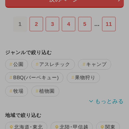
1
2
3
4
5
…
11
ジャンルで絞り込む
公園
アスレチック
キャンプ
BBQ(バーベキュー)
果物狩り
牧場
植物園
道の駅
動物園
プール
地域で絞り込む
温泉・スパ
北海道･東北
北陸･甲信越
関東