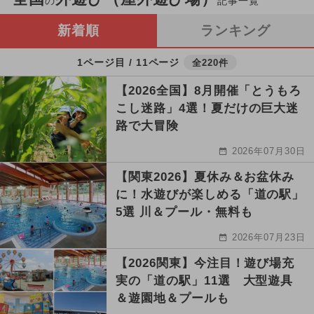
の
記事一覧
新着順
ランキング
1ページ目 / 11ページ
全220件
【2026全国】8月開催「とうもろ
こし迷路」4選！夏だけの巨大迷
路で大冒険
2026年07月30日
【関東2026】夏休み＆お盆休み
に！水遊びが楽しめる「道の駅」
5選 川＆プール・無料も
2026年07月23日
【2026関東】今注目！遊び場充
実の「道の駅」11選 大型遊具
＆遊園地＆プールも