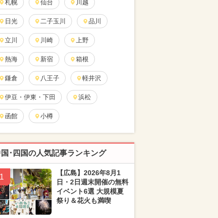
札幌
仙台
川越
日光
二子玉川
品川
立川
川崎
上野
熱海
新宿
箱根
鎌倉
八王子
軽井沢
伊豆・伊東・下田
浜松
函館
小樽
中国･四国の人気記事ランキング
【広島】2026年8月1
1
日・2日週末開催の無料
イベント6選 大規模夏
祭り＆花火も満喫