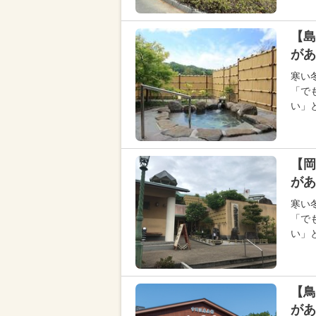
【島
があ
寒い
「で
い」
【岡
があ
寒い
「で
い」
【鳥
があ