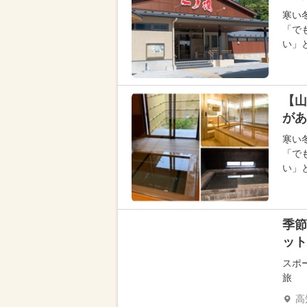
寒い
「で
い」
【山
があ
寒い
「で
い」
季節
ット
スポ
旅
高