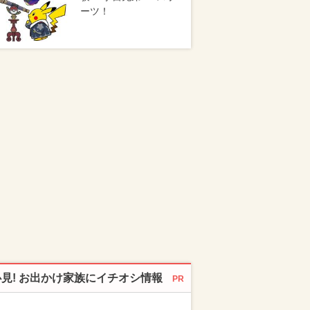
ーツ！
必見! お出かけ家族にイチオシ情報
PR