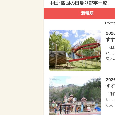
中国･四国の日帰り記事一覧
新着順
1ペー
20
すす
「休
い…
な人
20
す
「休
い…
な人