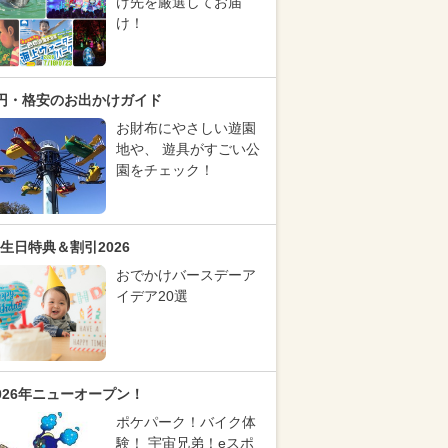
け先を厳選してお届
け！
円・格安のお出かけガイド
お財布にやさしい遊園
地や、 遊具がすごい公
園をチェック！
生日特典＆割引2026
おでかけバースデーア
イデア20選
026年ニューオープン！
ポケパーク！バイク体
験！ 宇宙兄弟！eスポ