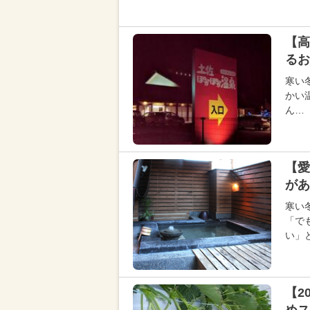
【高
るお
寒い
かい
ん…
【愛
があ
寒い
「で
い」
【2