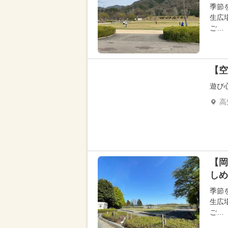
季節
生広
ご…
【空
遊び
高
【岡
しめ
季節
生広
ご…