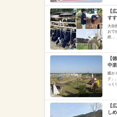
【広
すす
大自
おで
絶…
【徳
中楽
暖か
ク」
っく
【広
しめ