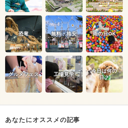
恐竜
無料・格安
雨の日OK
今日は何の
グルメフェス
工場見学
日？
あなたにオススメの記事