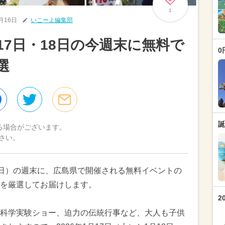
1
1月16日
いこーよ編集部
月17日・18日の今週末に無料で
0
選
誕
る場合がございます。
さい。
8日（日）の週末に、広島県で開催される無料イベントの
を厳選してお届けします。
2
科学実験ショー、迫力の伝統行事など、大人も子供