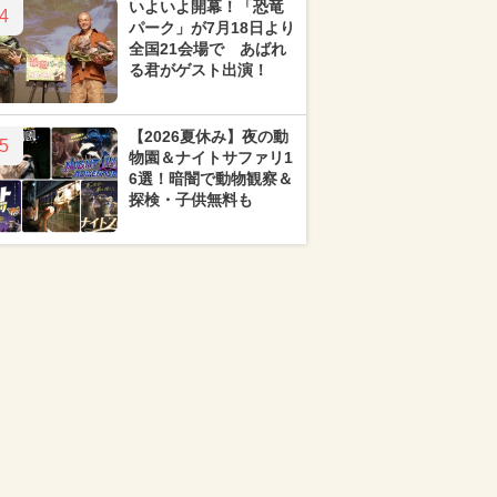
いよいよ開幕！「恐竜
4
パーク」が7月18日より
全国21会場で あばれ
る君がゲスト出演！
【2026夏休み】夜の動
5
物園＆ナイトサファリ1
6選！暗闇で動物観察＆
探検・子供無料も