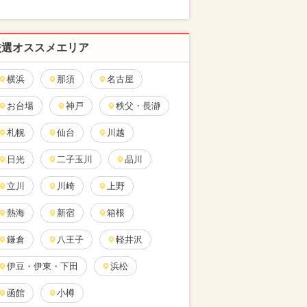
厳選オススメエリア
横浜
那須
名古屋
お台場
神戸
秩父・長瀞
札幌
仙台
川越
日光
二子玉川
品川
立川
川崎
上野
熱海
新宿
箱根
鎌倉
八王子
軽井沢
伊豆・伊東・下田
浜松
函館
小樽