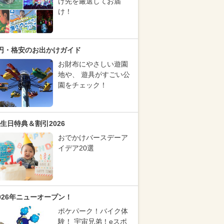
け先を厳選してお届
け！
円・格安のお出かけガイド
お財布にやさしい遊園
地や、 遊具がすごい公
園をチェック！
生日特典＆割引2026
おでかけバースデーア
イデア20選
026年ニューオープン！
ポケパーク！バイク体
験！ 宇宙兄弟！eスポ