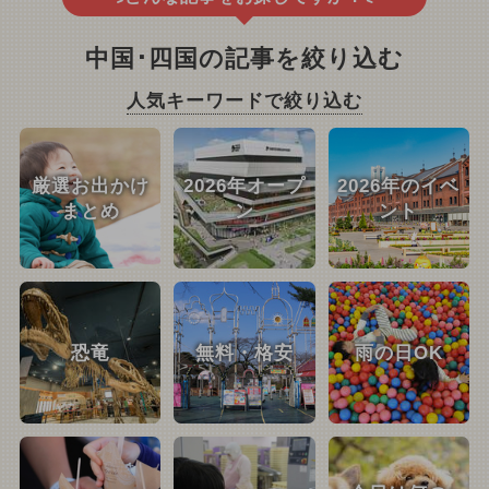
中国･四国の記事を絞り込む
人気キーワードで絞り込む
厳選お出かけ
2026年オープ
2026年のイベ
まとめ
ン
ント
恐竜
無料・格安
雨の日OK