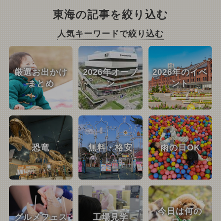
東海の記事を絞り込む
人気キーワードで絞り込む
厳選お出かけ
2026年オープ
2026年のイベ
まとめ
ン
ント
恐竜
無料・格安
雨の日OK
今日は何の
グルメフェス
工場見学