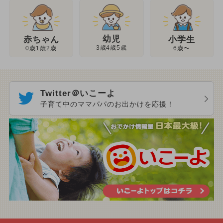
幼児
赤ちゃん
小学生
3歳4歳5歳
0歳1歳2歳
6歳〜
Twitter＠いこーよ
子育て中のママパパのお出かけを応援！