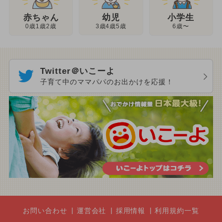
幼児
赤ちゃん
小学生
3歳4歳5歳
0歳1歳2歳
6歳〜
Twitter＠いこーよ
子育て中のママパパのお出かけを応援！
お問い合わせ
運営会社
採用情報
利用規約一覧