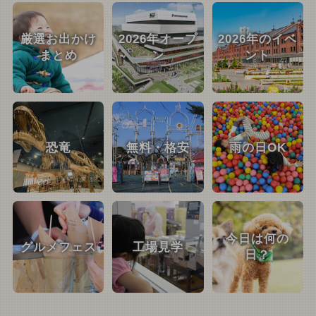
厳選お出かけ
2026年オープ
2026年のイベ
まとめ
ン
ント
恐竜
無料・格安
雨の日OK
今日は何の
グルメフェス
工場見学
日？