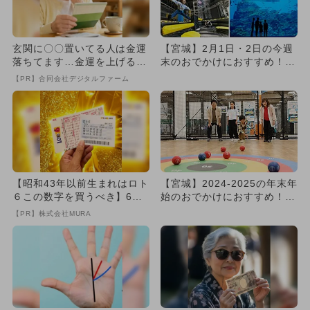
玄関に〇〇置いてる人は金運
【宮城】2月1日・2日の今週
落ちてます…金運を上げる方
末のおでかけにおすすめ！人
法とは
気のスポットランキング
【PR】合同会社デジタルファーム
【昭和43年以前生まれはロト
【宮城】2024-2025の年末年
６この数字を買うべき】6つ
始のおでかけにおすすめ！人
の数字が「完全一致」する
気のスポットランキン...
【PR】株式会社MURA
方...