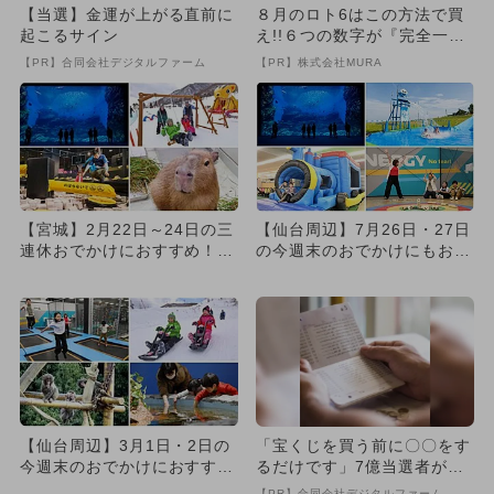
【当選】金運が上がる直前に
８月のロト6はこの方法で買
起こるサイン
え!!６つの数字が『完全一
致』する方法
【PR】合同会社デジタルファーム
【PR】株式会社MURA
【宮城】2月22日～24日の三
【仙台周辺】7月26日・27日
連休おでかけにおすすめ！人
の今週末のおでかけにもおす
気スポットランキング
すめ！人気スポットランキ...
【仙台周辺】3月1日・2日の
「宝くじを買う前に〇〇をす
今週末のおでかけにおすす
るだけです」7億当選者が続
め！人気スポットランキング
出
【PR】合同会社デジタルファーム