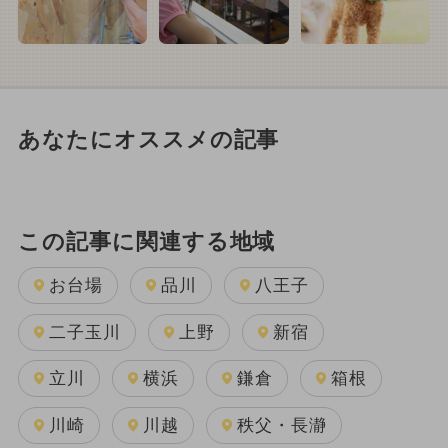
あなたにオススメの記事
この記事に関連する地域
お台場
品川
八王子
二子玉川
上野
新宿
立川
横浜
鎌倉
箱根
川崎
川越
秩父・長瀞