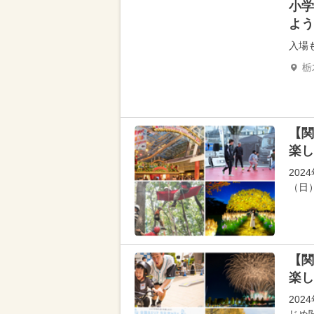
小学
よう
入場
栃
【関
楽し
202
（日
【関
楽し
202