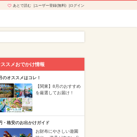
あとで読む
ユーザー登録(無料)
ログイン
オススメおでかけ情報
月のオススメはコレ！
【関東】8月のおすすめ
を厳選してお届け！
円・格安のお出かけガイド
お財布にやさしい遊園