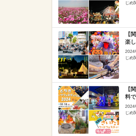
じめ
【関
楽し
202
じめ
【関
料で
20
じめ