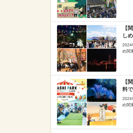
【関
しめ
20
め関
【関
料で
20
め関