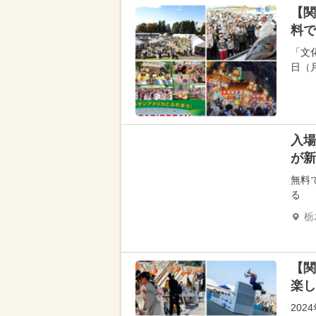
【関
料で
「文
日（
入場
が新
無料
る
栃
【関
楽し
202