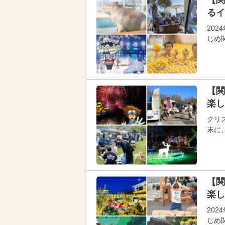
【関
るイ
202
じめ
【関
楽し
クリス
末に
【関
楽し
202
じめ