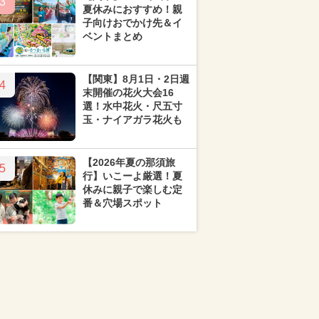
3
夏休みにおすすめ！親
子向けおでかけ先＆イ
ベントまとめ
【関東】8月1日・2日週
4
末開催の花火大会16
選！水中花火・尺五寸
玉・ナイアガラ花火も
【2026年夏の那須旅
5
行】いこーよ厳選！夏
休みに親子で楽しむ定
番＆穴場スポット