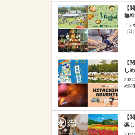
【関
無料
「スポ
（日
【関
しめ
20
め関
【関
楽し
20