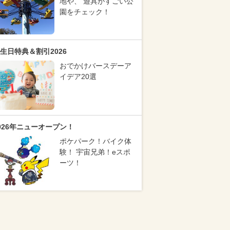
地や、 遊具がすごい公
園をチェック！
生日特典＆割引2026
おでかけバースデーア
イデア20選
026年ニューオープン！
ポケパーク！バイク体
験！ 宇宙兄弟！eスポ
ーツ！