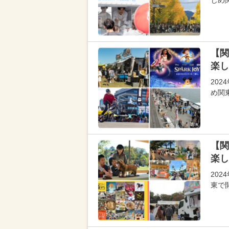
じめ
【関
楽し
20
め関
【関
楽し
20
東で