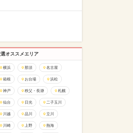
厳選オススメエリア
横浜
那須
名古屋
箱根
お台場
浜松
神戸
秩父・長瀞
札幌
仙台
日光
二子玉川
川越
品川
立川
川崎
上野
熱海