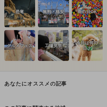
恐竜
無料・格安
雨の日OK
今日は何の
グルメフェス
工場見学
日？
あなたにオススメの記事