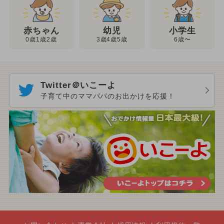
幼児
赤ちゃん
小学生
3歳4歳5歳
0歳1歳2歳
6歳〜
Twitter＠いこーよ
子育て中のママパパのお出かけを応援！