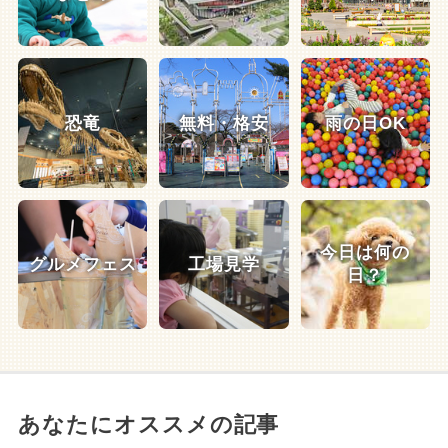
恐竜
無料・格安
雨の日OK
今日は何の
グルメフェス
工場見学
日？
あなたにオススメの記事