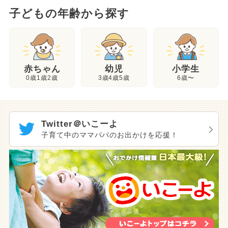
子どもの年齢から探す
幼児
赤ちゃん
小学生
3歳4歳5歳
0歳1歳2歳
6歳〜
Twitter＠いこーよ
子育て中のママパパのお出かけを応援！