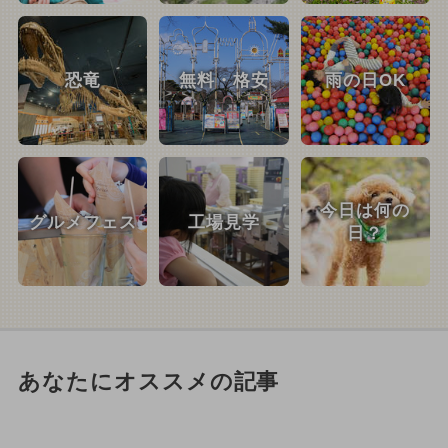
恐竜
無料・格安
雨の日OK
今日は何の
グルメフェス
工場見学
日？
あなたにオススメの記事