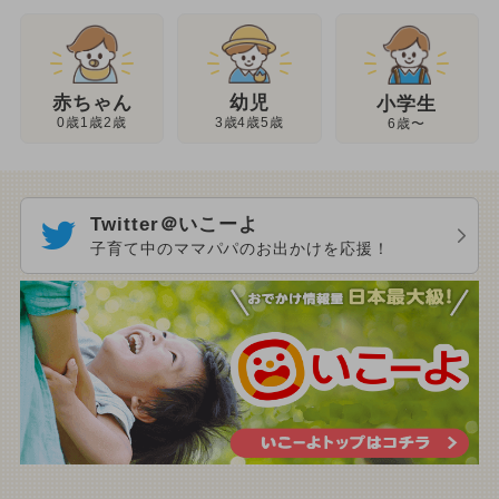
幼児
赤ちゃん
小学生
3歳4歳5歳
0歳1歳2歳
6歳〜
Twitter＠いこーよ
子育て中のママパパのお出かけを応援！