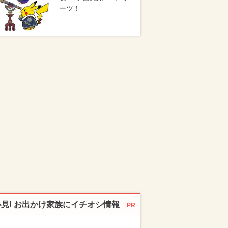
ーツ！
必見! お出かけ家族にイチオシ情報
PR