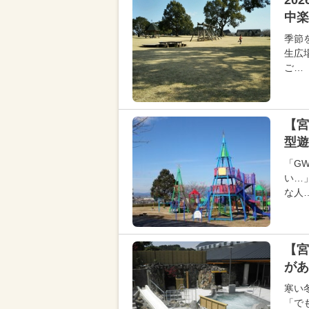
20
中楽
季節
生広
ご…
【宮
型
「G
い…
な人
【宮
があ
寒い
「で