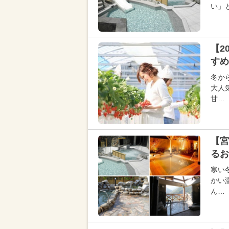
い」
【2
すめ
冬か
大人
甘…
【宮
るお
寒い
かい
ん…