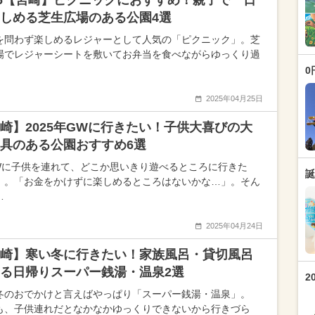
26【宮崎】ピクニックにおすすめ！親子で一日
しめる芝生広場のある公園4選
を問わず楽しめるレジャーとして人気の「ピクニック」。芝
場でレジャーシートを敷いてお弁当を食べながらゆっくり過
0
2025年04月25日
崎】2025年GWに行きたい！子供大喜びの大
遊具のある公園おすすめ6選
Wに子供を連れて、どこか思いきり遊べるところに行きた
誕
」。「お金をかけずに楽しめるところはないかな…」。そん
…
2025年04月24日
崎】寒い冬に行きたい！家族風呂・貸切風呂
る日帰りスーパー銭湯・温泉2選
2
冬のおでかけと言えばやっぱり「スーパー銭湯・温泉」。
も、子供連れだとなかなかゆっくりできないから行きづら