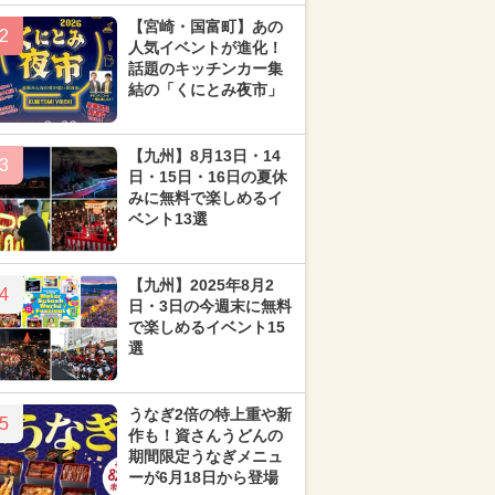
【宮崎・国富町】あの
2
人気イベントが進化！
話題のキッチンカー集
結の「くにとみ夜市」
【九州】8月13日・14
3
日・15日・16日の夏休
みに無料で楽しめるイ
ベント13選
【九州】2025年8月2
4
日・3日の今週末に無料
で楽しめるイベント15
選
うなぎ2倍の特上重や新
5
作も！資さんうどんの
期間限定うなぎメニュ
ーが6月18日から登場