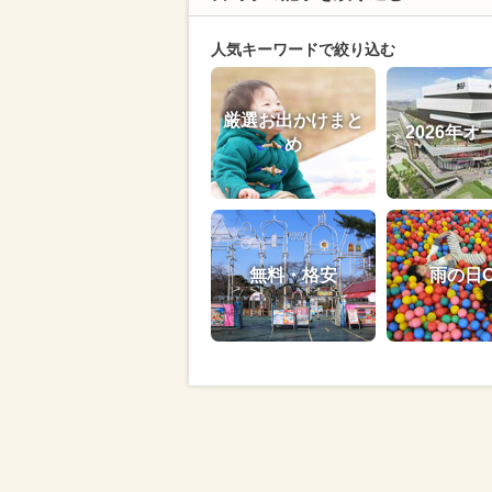
人気キーワードで絞り込む
厳選お出かけまと
2026年オ
め
無料・格安
雨の日