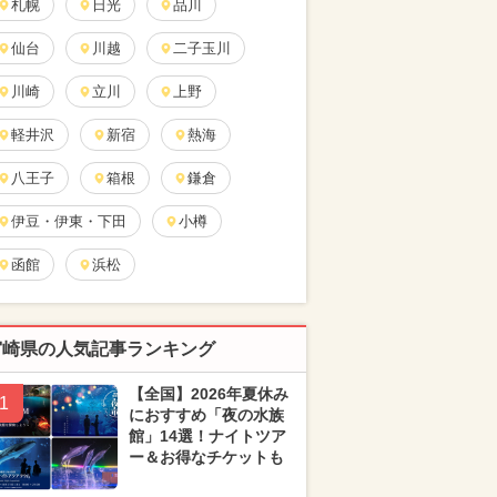
札幌
日光
品川
仙台
川越
二子玉川
川崎
立川
上野
軽井沢
新宿
熱海
八王子
箱根
鎌倉
伊豆・伊東・下田
小樽
函館
浜松
宮崎県の人気記事ランキング
【全国】2026年夏休み
1
におすすめ「夜の水族
館」14選！ナイトツア
ー＆お得なチケットも