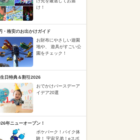
け先を厳選してお届
け！
円・格安のお出かけガイド
お財布にやさしい遊園
地や、 遊具がすごい公
園をチェック！
生日特典＆割引2026
おでかけバースデーア
イデア20選
026年ニューオープン！
ポケパーク！バイク体
験！ 宇宙兄弟！eスポ