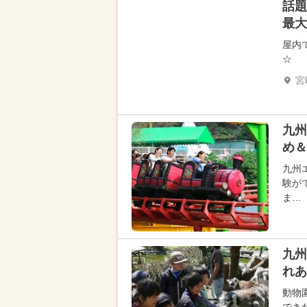
話題
最大
屋内
☆
宮
九州
め＆
九州
験が
ま…
九州
れあ
動物