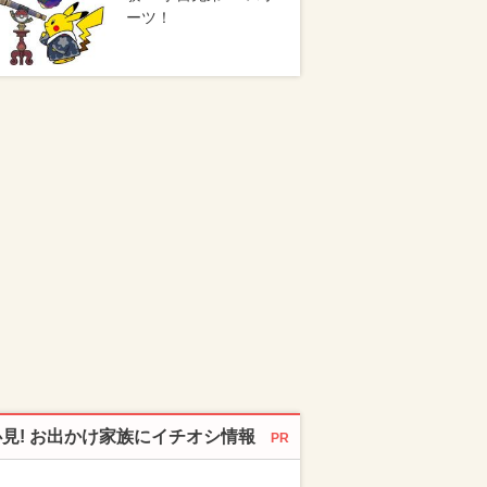
ーツ！
必見! お出かけ家族にイチオシ情報
PR