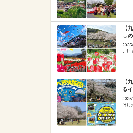
【九
しめ
20
九州
【九
るイ
20
はじ