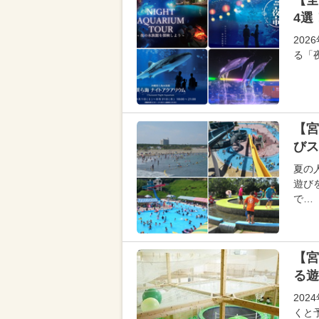
【全
4選
20
る「
【宮
びス
夏の
遊び
で…
【宮
る遊
20
くと