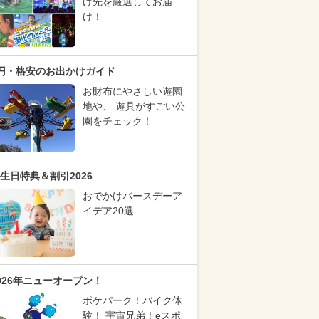
け先を厳選してお届
け！
円・格安のお出かけガイド
お財布にやさしい遊園
地や、 遊具がすごい公
園をチェック！
生日特典＆割引2026
おでかけバースデーア
イデア20選
026年ニューオープン！
ポケパーク！バイク体
験！ 宇宙兄弟！eスポ