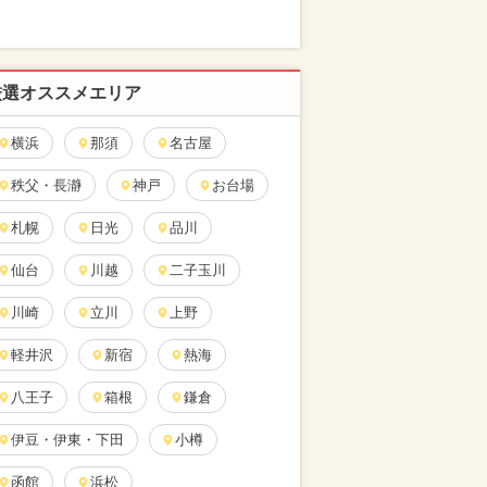
厳選オススメエリア
横浜
那須
名古屋
秩父・長瀞
神戸
お台場
札幌
日光
品川
仙台
川越
二子玉川
川崎
立川
上野
軽井沢
新宿
熱海
八王子
箱根
鎌倉
伊豆・伊東・下田
小樽
函館
浜松