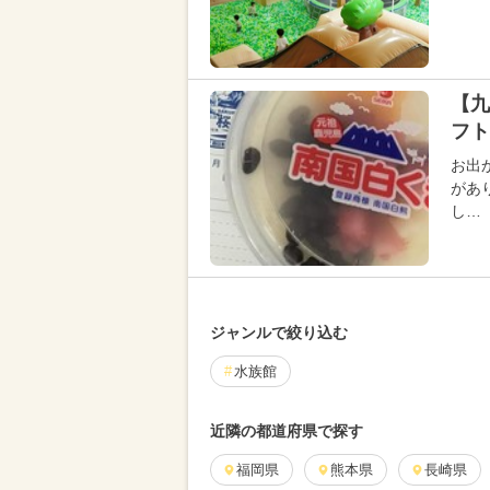
【九
フト
お出
があ
し…
ジャンルで絞り込む
水族館
近隣の都道府県で探す
福岡県
熊本県
長崎県