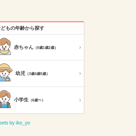
子どもの年齢から探す
赤ちゃん
（0歳1歳2歳）
幼児
（3歳4歳5歳）
小学生
（6歳〜）
ets by iko_yo