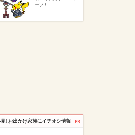
ーツ！
必見! お出かけ家族にイチオシ情報
PR