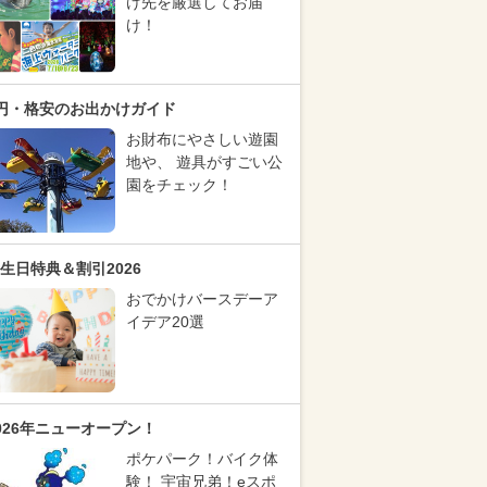
け先を厳選してお届
け！
円・格安のお出かけガイド
お財布にやさしい遊園
地や、 遊具がすごい公
園をチェック！
生日特典＆割引2026
おでかけバースデーア
イデア20選
026年ニューオープン！
ポケパーク！バイク体
験！ 宇宙兄弟！eスポ