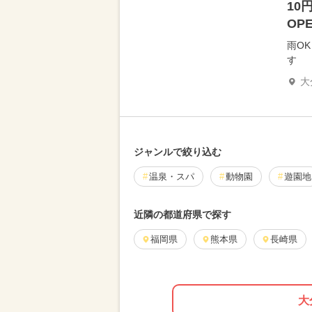
10
OP
雨O
す
大
ジャンルで絞り込む
温泉・スパ
動物園
遊園地
近隣の都道府県で探す
福岡県
熊本県
長崎県
大