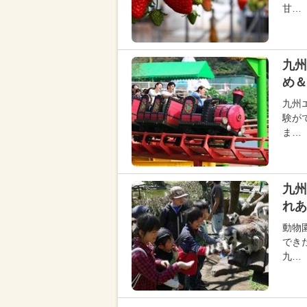
甘…
九州
め＆
九州
験が
ま…
九州
れあ
動物
でき
九…