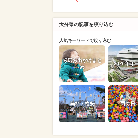
大分県の記事を絞り込む
人気キーワードで絞り込む
厳選お出かけまと
2026年オ
め
無料・格安
雨の日