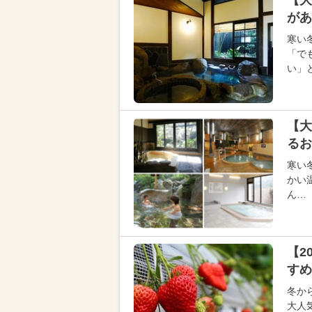
【大
があ
寒い
「で
い」
【大
るお
寒い
かい
ん…
【2
すめ
冬か
大人