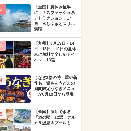
【全国】夏休み後半
2
に！「スプラッシュ系
アトラクション」17
選 水しぶきとスリル
満喫
【九州】8月13日・14
3
日・15日・16日の夏休
みに無料で楽しめるイ
ベント13選
うなぎ2倍の特上重や新
4
作も！資さんうどんの
期間限定うなぎメニュ
ーが6月18日から登場
【全国】宿泊できる
5
「道の駅」12選！グル
メ＆温泉＆プールも