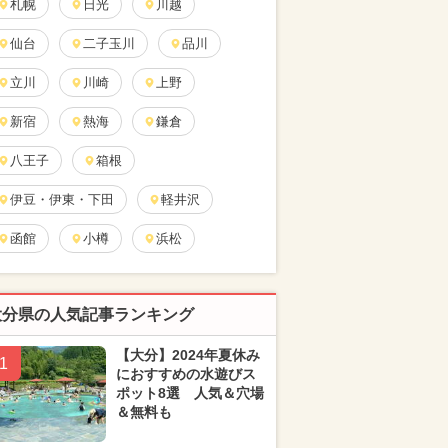
札幌
日光
川越
仙台
二子玉川
品川
立川
川崎
上野
新宿
熱海
鎌倉
八王子
箱根
伊豆・伊東・下田
軽井沢
函館
小樽
浜松
大分県の人気記事ランキング
【大分】2024年夏休み
1
におすすめの水遊びス
ポット8選 人気＆穴場
＆無料も