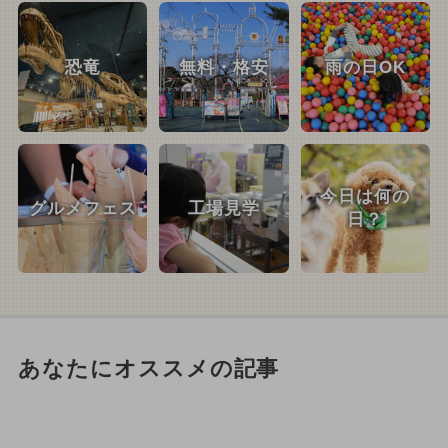
恐竜
無料・格安
雨の日OK
今日は何の
グルメフェス
工場見学
日？
あなたにオススメの記事