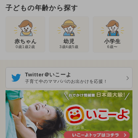
子どもの年齢から探す
幼児
赤ちゃん
小学生
3歳4歳5歳
0歳1歳2歳
6歳〜
Twitter＠いこーよ
子育て中のママパパのお出かけを応援！