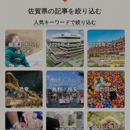
佐賀県の記事を絞り込む
人気キーワードで絞り込む
厳選お出かけ
2026年オープ
2026年のイベ
まとめ
ン
ント
恐竜
無料・格安
雨の日OK
今日は何の