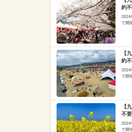
【九
約不
20
で開
【九
約不
20
で開
【九
不要
20
で開