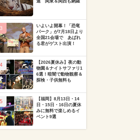
選 関東＆関西も網羅
いよいよ開幕！「恐竜
3
パーク」が7月18日より
全国21会場で あばれ
る君がゲスト出演！
【2026夏休み】夜の動
4
物園＆ナイトサファリ1
6選！暗闇で動物観察＆
探検・子供無料も
【福岡】8月13日・14
5
日・15日・16日の夏休
みに無料で楽しめるイ
ベント9選