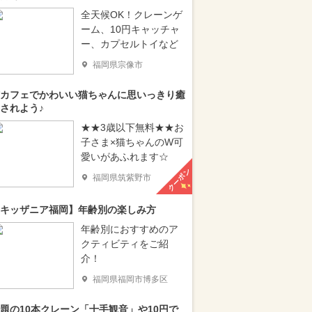
全天候OK！クレーンゲ
ーム、10円キャッチャ
ー、カプセルトイなど
福岡県宗像市
カフェでかわいい猫ちゃんに思いっきり癒
されよう♪
★★3歳以下無料★★お
子さま×猫ちゃんのW可
愛いがあふれます☆
クーポン
福岡県筑紫野市
キッザニア福岡】年齢別の楽しみ方
年齢別におすすめのア
クティビティをご紹
介！
福岡県福岡市博多区
題の10本クレーン「十手観音」や10円で