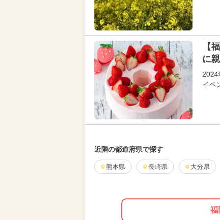
【福
に親
20
イベ
近隣の都道府県で探す
熊本県
長崎県
大分県
福