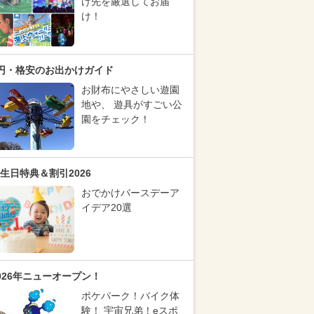
け先を厳選してお届
け！
円・格安のお出かけガイド
お財布にやさしい遊園
地や、 遊具がすごい公
園をチェック！
生日特典＆割引2026
おでかけバースデーア
イデア20選
026年ニューオープン！
ポケパーク！バイク体
験！ 宇宙兄弟！eスポ