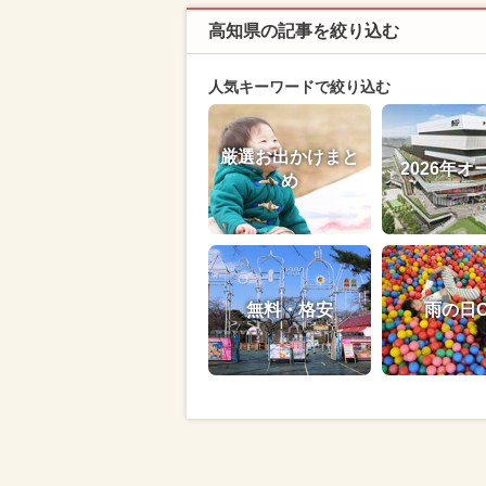
高知県の記事を絞り込む
人気キーワードで絞り込む
厳選お出かけまと
2026年オ
め
無料・格安
雨の日