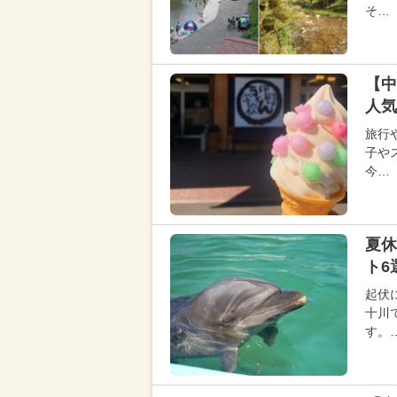
そ…
【中
人気
旅行
子や
今…
夏休
ト6
起伏
十川
す。