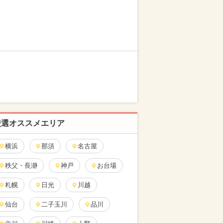
厳選オススメエリア
横浜
那須
名古屋
秩父・長瀞
神戸
お台場
札幌
日光
川越
仙台
二子玉川
品川