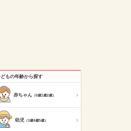
子どもの年齢から探す
赤ちゃん
（0歳1歳2歳）
幼児
（3歳4歳5歳）