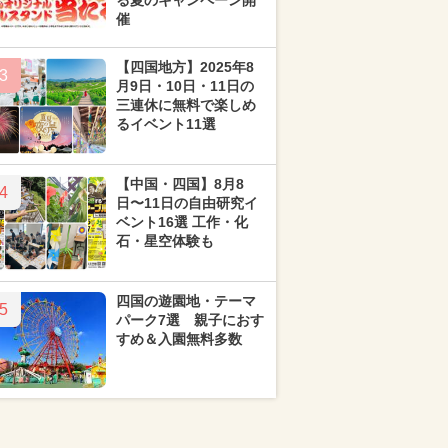
る夏のキャンペーン開
催
【四国地方】2025年8
3
月9日・10日・11日の
三連休に無料で楽しめ
るイベント11選
【中国・四国】8月8
4
日〜11日の自由研究イ
ベント16選 工作・化
石・星空体験も
四国の遊園地・テーマ
5
パーク7選 親子におす
すめ＆入園無料多数