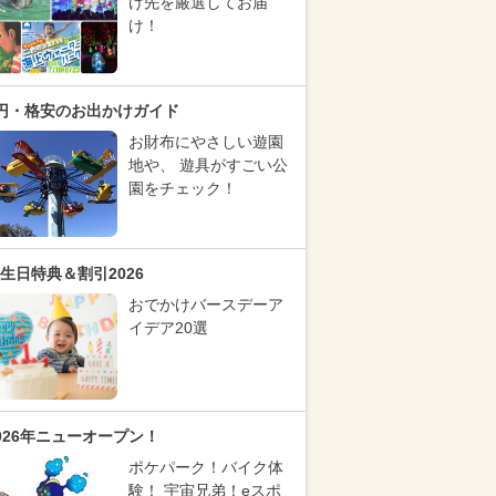
け先を厳選してお届
け！
円・格安のお出かけガイド
お財布にやさしい遊園
地や、 遊具がすごい公
園をチェック！
生日特典＆割引2026
おでかけバースデーア
イデア20選
026年ニューオープン！
ポケパーク！バイク体
験！ 宇宙兄弟！eスポ