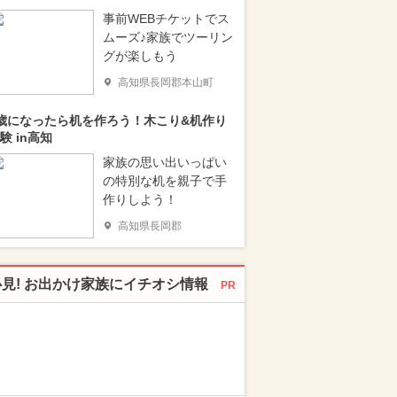
事前WEBチケットでス
ムーズ♪家族でツーリン
グが楽しもう
高知県長岡郡本山町
歳になったら机を作ろう！木こり&机作り
験 in高知
家族の思い出いっぱい
の特別な机を親子で手
作りしよう！
高知県長岡郡
必見! お出かけ家族にイチオシ情報
PR