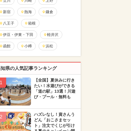
立川
川崎
上野
新宿
熱海
鎌倉
八王子
箱根
伊豆・伊東・下田
軽井沢
函館
小樽
浜松
高知県の人気記事ランキング
【全国】夏休みに行き
1
たい！水遊びができる
「道の駅」13選！川遊
び・プール・無料も
ハズレなし！資さんう
2
どん「おこさまセッ
ト」注文でくじが引け