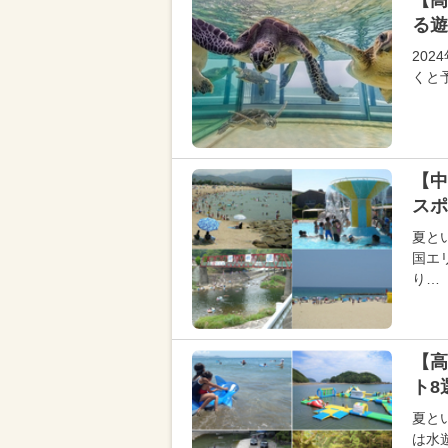
【高
る遊
20
くと
【中
スポ
夏と
国エ
り…
【高
ト8
夏と
は水