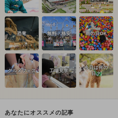
恐竜
無料・格安
雨の日OK
今日は何の
グルメフェス
工場見学
日？
あなたにオススメの記事