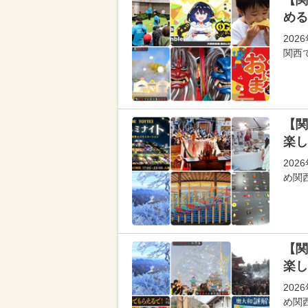
【関
める
20
関西
【関
楽し
20
め関
【関
楽し
20
め関