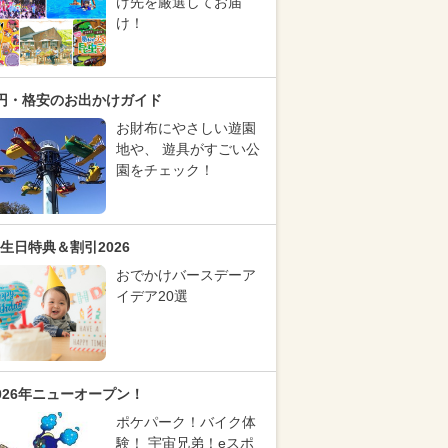
け先を厳選してお届
け！
円・格安のお出かけガイド
お財布にやさしい遊園
地や、 遊具がすごい公
園をチェック！
生日特典＆割引2026
おでかけバースデーア
イデア20選
026年ニューオープン！
ポケパーク！バイク体
験！ 宇宙兄弟！eスポ