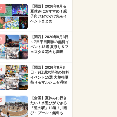
【関西】2026年8月＆
2
夏休みにおすすめ！親
子向けおでかけ先＆イ
ベントまとめ
【関西】2026年8月3日
3
～7日平日開催の無料イ
ベント13選 夏祭り＆フ
ェスタ＆花火も満喫
【関西】2026年8月8
4
日・9日週末開催の無料
イベント15選 大規模夏
祭り＆マルシェも満喫
【全国】夏休みに行き
5
たい！水遊びができる
「道の駅」13選！川遊
び・プール・無料も