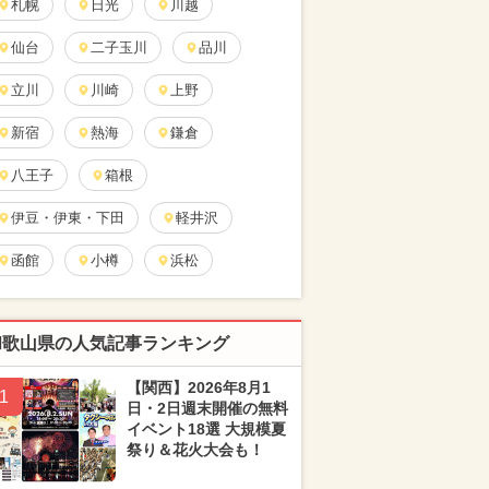
札幌
日光
川越
仙台
二子玉川
品川
立川
川崎
上野
新宿
熱海
鎌倉
八王子
箱根
伊豆・伊東・下田
軽井沢
函館
小樽
浜松
和歌山県の人気記事ランキング
【関西】2026年8月1
1
日・2日週末開催の無料
イベント18選 大規模夏
祭り＆花火大会も！