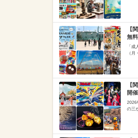
【関
無料
「成
（月
【関
開催
20
の三