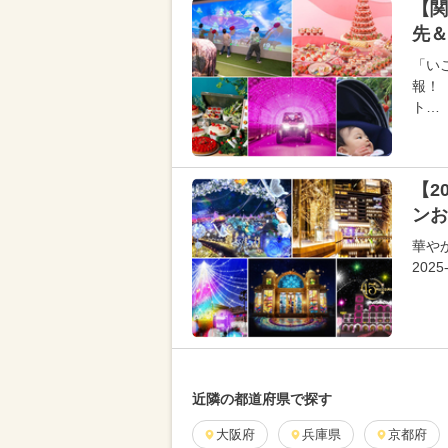
【関
先＆
「い
報！
ト…
【2
ンお
華や
20
近隣の都道府県で探す
大阪府
兵庫県
京都府