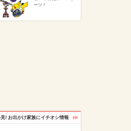
ーツ！
必見! お出かけ家族にイチオシ情報
PR