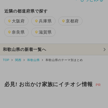
ランキング
GW(ゴールデンウィーク)
近隣の都道府県で探す
夏休み
日帰り
大阪府
兵庫県
京都府
2024年7月のイベント
冬休み
奈良県
滋賀県
2024年11月のイベント
1日中遊べる
和歌山県の新着一覧へ
2024年12月のイベント
TOP
関西
和歌山県
和歌山県のテーマ別まとめ
2025年3月のイベント
水遊び
2026年3月のイベント
必見! お出かけ家族にイチオシ情報
PR
2025年2月のイベント
2025年11月のイベント