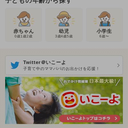
子どもの年齢から探す
幼児
赤ちゃん
小学生
3歳4歳5歳
0歳1歳2歳
6歳〜
Twitter＠いこーよ
子育て中のママパパのお出かけを応援！