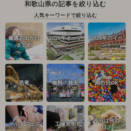
和歌山県の記事を絞り込む
2024年2月のイベント
人気キーワードで絞り込む
2024年9月のイベント
厳選お出かけ
2026年オープ
2026年のイベ
2024年6月のイベント
まとめ
ン
ント
外遊び（屋外遊び場）
クリスマス
お正月
涼しい
恐竜
無料・格安
雨の日OK
今日は何の
グルメフェス
工場見学
日？