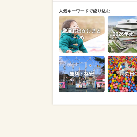
人気キーワードで絞り込む
厳選お出かけまと
2026年オ
め
無料・格安
雨の日