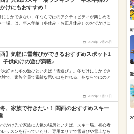
西】人気のスキー場ランキング 年末年始の
かけにもおすすめ！
けにしかできない、冬ならではのアクティビティが楽しめる
キー場」は、年末年始（冬休み・お正月休み）のおでかけに
0
2024年12月26日
西】気軽に雪遊びができるおすすめスポット1
 子供向けの遊び満載♪
が大好きな冬の遊びといえば「雪遊び」。冬だけにしかでき
誕
体験で、家族全員で素敵な思い出を作れる、冬ならではのア
2022年11月11日
冬、家族で行きたい！ 関西のおすすめスキー
選
2
おでかけ先で家族に人気の場所といえば、スキー場。初心者
のレッスンを行っていたり、専用エリアで雪遊びや雪上なら