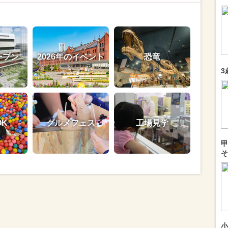
ープン
2026年のイベント
恐竜
3
OK
グルメフェス
工場見学
甲
そ
小