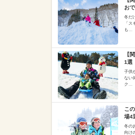
【関
おで
冬だ
「ス
も…
【関
1選
子供
ない
ク…
この
場4
冬の
向け