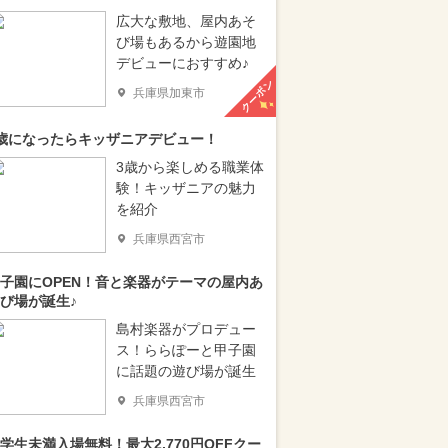
広大な敷地、屋内あそ
び場もあるから遊園地
デビューにおすすめ♪
クーポン
兵庫県加東市
歳になったらキッザニアデビュー！
3歳から楽しめる職業体
験！キッザニアの魅力
を紹介
兵庫県西宮市
子園にOPEN！音と楽器がテーマの屋内あ
び場が誕生♪
島村楽器がプロデュー
ス！ららぽーと甲子園
に話題の遊び場が誕生
兵庫県西宮市
学生未満入場無料！最大2,770円OFFクー