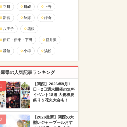
立川
川崎
上野
新宿
熱海
鎌倉
八王子
箱根
伊豆・伊東・下田
軽井沢
函館
小樽
浜松
兵庫県の人気記事ランキング
【関西】2026年8月1
1
日・2日週末開催の無料
イベント18選 大規模夏
祭り＆花火大会も！
【2026最新】関西の大
2
型レジャープールおす