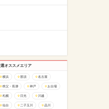
厳選オススメエリア
横浜
那須
名古屋
秩父・長瀞
神戸
お台場
札幌
日光
川越
仙台
二子玉川
品川