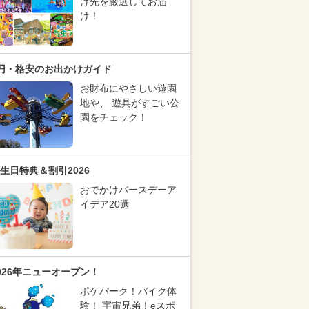
け先を厳選してお届
け！
円・格安のお出かけガイド
お財布にやさしい遊園
地や、 遊具がすごい公
園をチェック！
生日特典＆割引2026
おでかけバースデーア
イデア20選
026年ニューオープン！
ポケパーク！バイク体
験！ 宇宙兄弟！eスポ