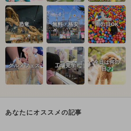
恐竜
無料・格安
雨の日OK
今日は何の
グルメフェス
工場見学
日？
あなたにオススメの記事