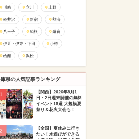
川崎
立川
上野
軽井沢
新宿
熱海
八王子
箱根
鎌倉
伊豆・伊東・下田
小樽
函館
浜松
兵庫県の人気記事ランキング
【関西】2026年8月1
1
日・2日週末開催の無料
イベント18選 大規模夏
祭り＆花火大会も！
【全国】夏休みに行き
2
たい！水遊びができる