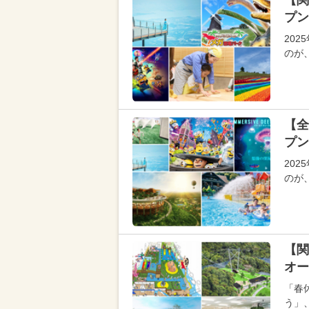
【関
プン
20
のが
【全
プン
20
のが
【関
オー
「春
う」