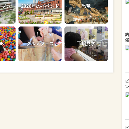
ープン
2026年のイベント
恐竜
約
催
OK
グルメフェス
工場見学
ピ
ン
ピ