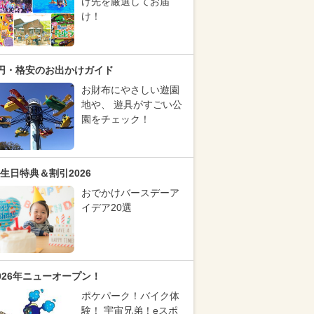
け先を厳選してお届
け！
円・格安のお出かけガイド
お財布にやさしい遊園
地や、 遊具がすごい公
園をチェック！
生日特典＆割引2026
おでかけバースデーア
イデア20選
026年ニューオープン！
ポケパーク！バイク体
験！ 宇宙兄弟！eスポ