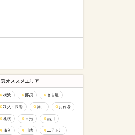
厳選オススメエリア
横浜
那須
名古屋
秩父・長瀞
神戸
お台場
札幌
日光
品川
仙台
川越
二子玉川