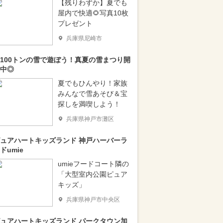
【残りわずか】夏でも
屋内で快適🌻写真10枚
プレゼント
兵庫県尼崎市
100トンの雪で遊ぼう！真夏の雪まつり開
中◎
夏でもひんやり！家族
みんなで雪あそび＆宝
探しを満喫しよう！
兵庫県神戸市灘区
ュアハートキッズランド 神戸ハーバーラ
ドumie
umieフードコート隣の
「大型室内公園ピュア
キッズ」
兵庫県神戸市中央区
ュアハートキッズランド パークタウン加