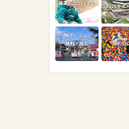
厳選お出かけまと
2026年オ
め
無料・格安
雨の日