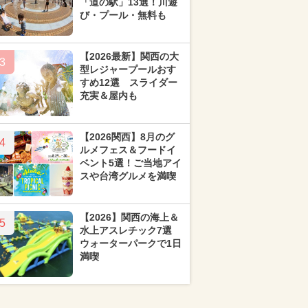
「道の駅」13選！川遊
び・プール・無料も
【2026最新】関西の大
3
型レジャープールおす
すめ12選 スライダー
充実＆屋内も
【2026関西】8月のグ
4
ルメフェス＆フードイ
ベント5選！ご当地アイ
スや台湾グルメを満喫
【2026】関西の海上＆
5
水上アスレチック7選
ウォーターパークで1日
満喫