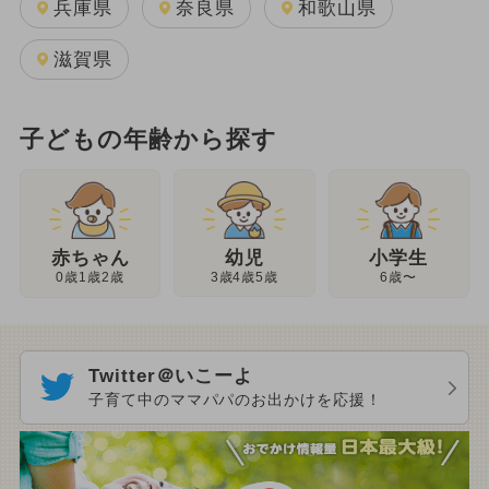
兵庫県
奈良県
和歌山県
滋賀県
子どもの年齢から探す
幼児
赤ちゃん
小学生
3歳4歳5歳
0歳1歳2歳
6歳〜
Twitter＠いこーよ
子育て中のママパパのお出かけを応援！