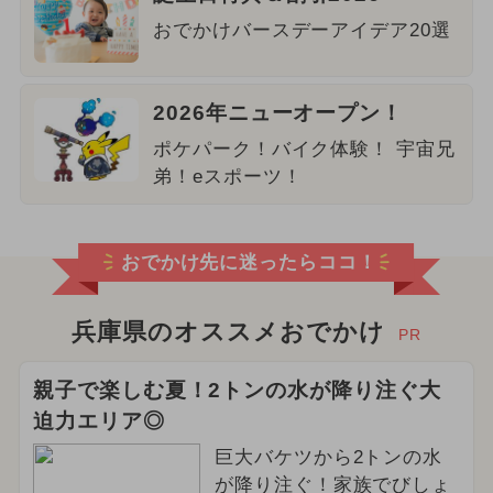
おでかけバースデーアイデア20選
2026年ニューオープン！
ポケパーク！バイク体験！ 宇宙兄
弟！eスポーツ！
おでかけ先に迷ったらココ！
兵庫県のオススメおでかけ
PR
親子で楽しむ夏！2トンの水が降り注ぐ大
迫力エリア◎
巨大バケツから2トンの水
が降り注ぐ！家族でびしょ