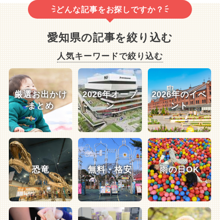
どんな記事をお探しですか？
愛知県の記事を絞り込む
人気キーワードで絞り込む
厳選お出かけ
2026年オープ
2026年のイベ
まとめ
ン
ント
恐竜
無料・格安
雨の日OK