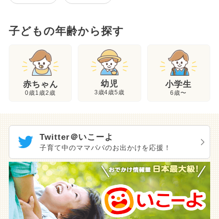
子どもの年齢から探す
幼児
赤ちゃん
小学生
3歳4歳5歳
0歳1歳2歳
6歳〜
Twitter＠いこーよ
子育て中のママパパのお出かけを応援！