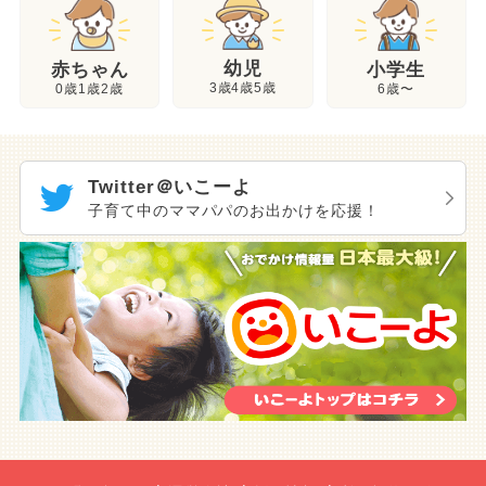
幼児
赤ちゃん
小学生
3歳4歳5歳
0歳1歳2歳
6歳〜
Twitter＠いこーよ
子育て中のママパパのお出かけを応援！