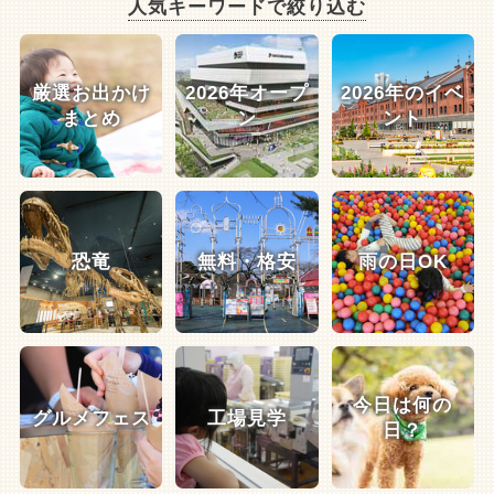
人気キーワードで絞り込む
厳選お出かけ
2026年オープ
2026年のイベ
まとめ
ン
ント
恐竜
無料・格安
雨の日OK
今日は何の
グルメフェス
工場見学
日？