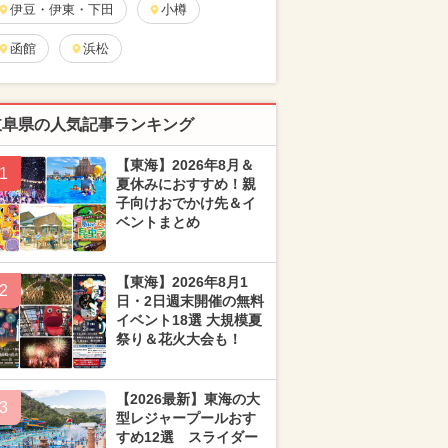
伊豆・伊東・下田
小樽
函館
浜松
岐阜県の人気記事ランキング
【東海】2026年8月＆
1
夏休みにおすすめ！親
子向けおでかけ先＆イ
ベントまとめ
【東海】2026年8月1
2
日・2日週末開催の無料
イベント18選 大規模夏
祭り＆花火大会も！
【2026最新】東海の大
3
型レジャープールおす
すめ12選 スライダー