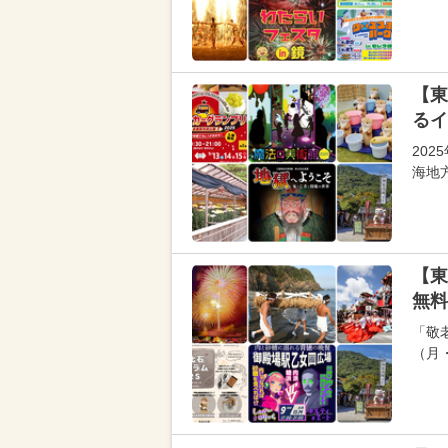
【東
るイ
20
海地
【東
無料
「敬
（月