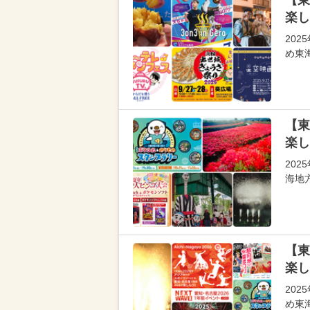
【東
楽し
20
め東
【東
楽し
20
海地
【東
楽し
20
め東