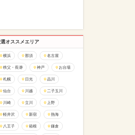
厳選オススメエリア
横浜
那須
名古屋
秩父・長瀞
神戸
お台場
札幌
日光
品川
仙台
川越
二子玉川
川崎
立川
上野
軽井沢
新宿
熱海
八王子
箱根
鎌倉