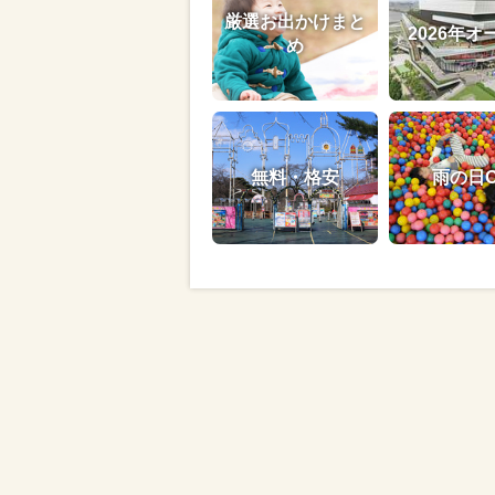
厳選お出かけまと
2026年オ
め
無料・格安
雨の日