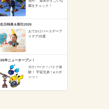
地や、 遊具がすごい公
園をチェック！
生日特典＆割引2026
おでかけバースデーア
イデア20選
026年ニューオープン！
ポケパーク！バイク体
験！ 宇宙兄弟！eスポ
ーツ！