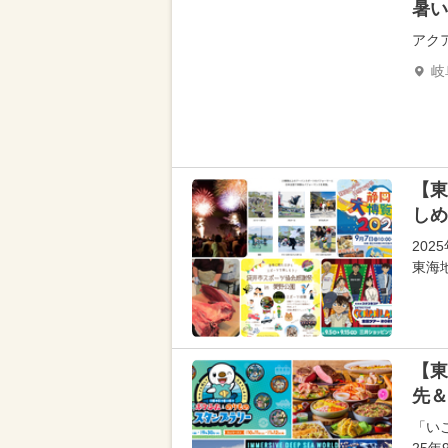
暑い
アク
岐
【東
しめ
20
東海
【東
先＆
「い