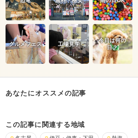
恐竜
無料・格安
雨の日OK
今日は何の
グルメフェス
工場見学
日？
あなたにオススメの記事
この記事に関連する地域