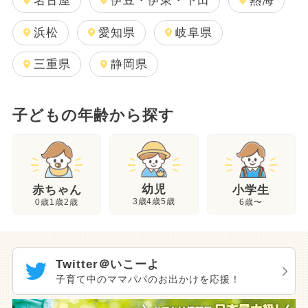
名古屋
伊豆・伊東・下田
熱海
浜松
愛知県
岐阜県
三重県
静岡県
子どもの年齢から探す
幼児
赤ちゃん
小学生
3歳4歳5歳
0歳1歳2歳
6歳〜
Twitter＠いこーよ
子育て中のママパパのお出かけを応援！