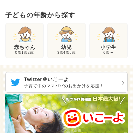
子どもの年齢から探す
幼児
赤ちゃん
小学生
3歳4歳5歳
0歳1歳2歳
6歳〜
Twitter＠いこーよ
子育て中のママパパのお出かけを応援！