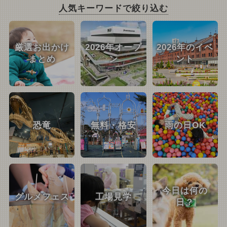
人気キーワードで絞り込む
厳選お出かけ
2026年オープ
2026年のイベ
まとめ
ン
ント
恐竜
無料・格安
雨の日OK
今日は何の
グルメフェス
工場見学
日？