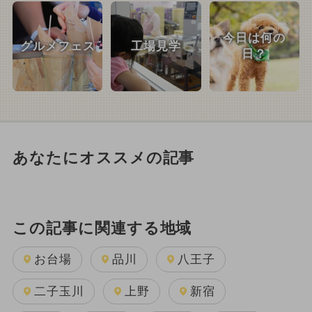
今日は何の
グルメフェス
工場見学
日？
あなたにオススメの記事
この記事に関連する地域
お台場
品川
八王子
二子玉川
上野
新宿