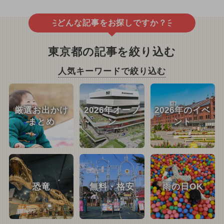
どんな記事をお探しですか？
東京都の記事を絞り込む
人気キーワードで絞り込む
厳選お出かけ
2026年オープ
2026年のイベ
まとめ
ン
ント
恐竜
無料・格安
雨の日OK