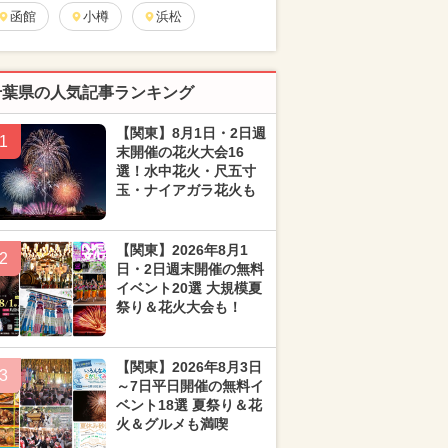
函館
小樽
浜松
千葉県の人気記事ランキング
【関東】8月1日・2日週
1
末開催の花火大会16
選！水中花火・尺五寸
玉・ナイアガラ花火も
【関東】2026年8月1
2
日・2日週末開催の無料
イベント20選 大規模夏
祭り＆花火大会も！
【関東】2026年8月3日
3
～7日平日開催の無料イ
ベント18選 夏祭り＆花
火＆グルメも満喫