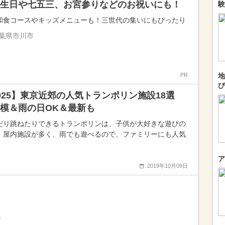
生日や七五三、お宮参りなどのお祝いにも！
験
和食コースやキッズメニューも！三世代の集いにもぴったり
葉県市川市
PR
地
び
025】東京近郊の人気トランポリン施設18選
模＆雨の日OK＆最新も
だり跳ねたりできるトランポリンは、子供が大好きな遊びの
。屋内施設が多く、雨でも遊べるので、ファミリーにも人気
ア
2019年10月09日