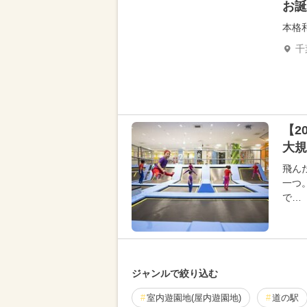
お誕
本格
千
【2
大規
飛ん
一つ
で…
ジャンルで絞り込む
室内遊園地(屋内遊園地)
道の駅