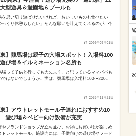
026関東】今注目！遊び場充実の「道の駅」11
大型遊具＆遊園地＆プールも
供を思い切り遊ばせたいけれど、おいしいものも食べたい
ゆっくり休憩もしたい」そんな願いを叶えてくれるのが、今
…
誕
2026年05月01日
東】競馬場は親子の穴場スポット！入場料100
遊び場＆イルミネーション名所も
馬場って子供と行っても大丈夫？」と思っているママパパも
2
のではないでしょうか。実は、競馬場は入場料100〜200…
2025年11月21日
東】アウトレットモール子連れにおすすめ10
 遊び場＆ベビー向け設備が充実
店やブランドショップが立ち並び、お得にお買い物が楽しめ
ウトレットモール。施設内には、子供向けの遊び場やフード