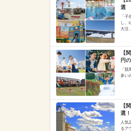
【2
選 
「子
し、
大注
【関
円の
「競
多い
【関
選！
人気
るア