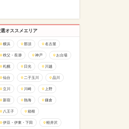
厳選オススメエリア
横浜
那須
名古屋
秩父・長瀞
神戸
お台場
札幌
日光
川越
仙台
二子玉川
品川
立川
川崎
上野
新宿
熱海
鎌倉
八王子
箱根
伊豆・伊東・下田
軽井沢