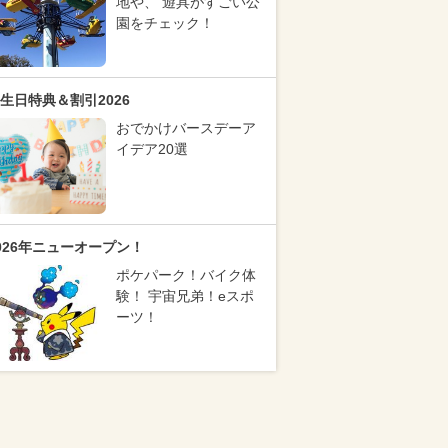
地や、 遊具がすごい公
園をチェック！
生日特典＆割引2026
おでかけバースデーア
イデア20選
026年ニューオープン！
ポケパーク！バイク体
験！ 宇宙兄弟！eスポ
ーツ！