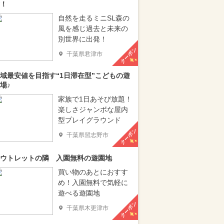
！
自然を走るミニSL森の
風を感じ過去と未来の
別世界に出発！
クーポン
千葉県君津市
域最安値を目指す“1日滞在型”こどもの遊
場♪
家族で1日あそび放題！
楽しさジャンボな屋内
型プレイグラウンド
クーポン
千葉県習志野市
ウトレットの隣 入園無料の遊園地
買い物のあとにおすす
め！入園無料で気軽に
遊べる遊園地
クーポン
千葉県木更津市