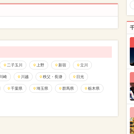
二子玉川
上野
新宿
立川
川崎
川越
秩父・長瀞
日光
千葉県
埼玉県
群馬県
栃木県