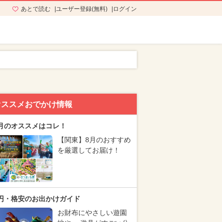
あとで読む
ユーザー登録(無料)
ログイン
オススメおでかけ情報
月のオススメはコレ！
【関東】8月のおすすめ
を厳選してお届け！
円・格安のお出かけガイド
お財布にやさしい遊園