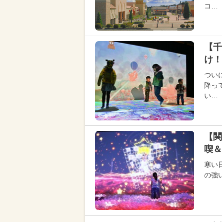
コ…
【千
け！
つい
降っ
い…
【関
喫＆
寒い
の強