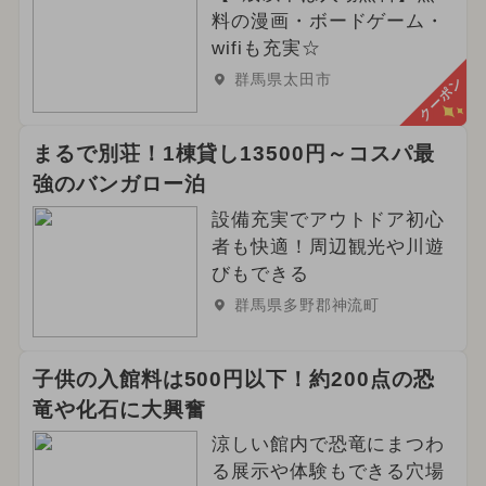
料の漫画・ボードゲーム・
wifiも充実☆
群馬県太田市
クーポン
まるで別荘！1棟貸し13500円～コスパ最
強のバンガロー泊
設備充実でアウトドア初心
者も快適！周辺観光や川遊
びもできる
群馬県多野郡神流町
子供の入館料は500円以下！約200点の恐
竜や化石に大興奮
涼しい館内で恐竜にまつわ
る展示や体験もできる穴場