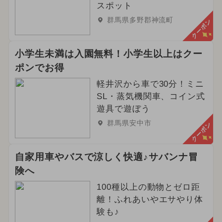
スポット
群馬県多野郡神流町
クーポン
小学生未満は入園無料！小学生以上はクー
ポンでお得
軽井沢から車で30分！ミニ
SL・蒸気機関車、コイン式
遊具で遊ぼう
群馬県安中市
クーポン
自家用車やバスで涼しく快適♪サバンナ冒
険へ
100種以上の動物とゼロ距
離！ふれあいやエサやり体
験も♪