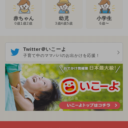
幼児
赤ちゃん
小学生
3歳4歳5歳
0歳1歳2歳
6歳〜
Twitter＠いこーよ
子育て中のママパパのお出かけを応援！