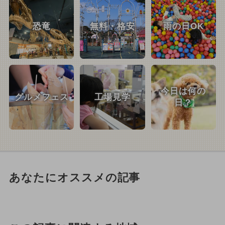
恐竜
無料・格安
雨の日OK
今日は何の
グルメフェス
工場見学
日？
あなたにオススメの記事