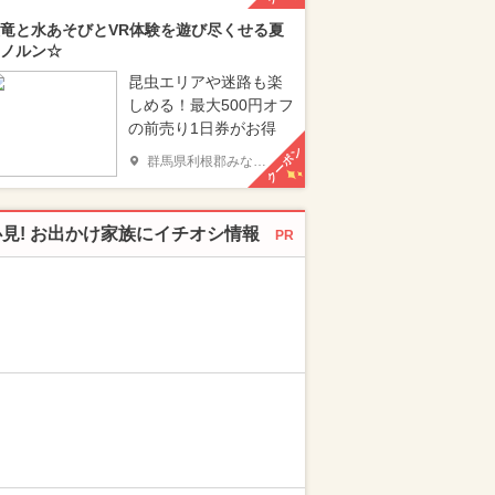
竜と水あそびとVR体験を遊び尽くせる夏
ノルン☆
昆虫エリアや迷路も楽
しめる！最大500円オフ
の前売り1日券がお得
クーポン
群馬県利根郡みなかみ町
必見! お出かけ家族にイチオシ情報
PR