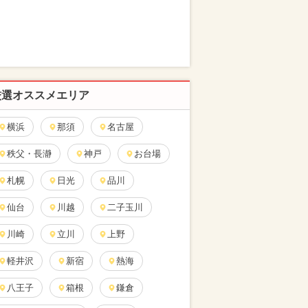
厳選オススメエリア
横浜
那須
名古屋
秩父・長瀞
神戸
お台場
札幌
日光
品川
仙台
川越
二子玉川
川崎
立川
上野
軽井沢
新宿
熱海
八王子
箱根
鎌倉