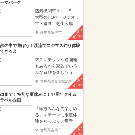
ーマパーク
蒸気機関車＆ミニSL・
大型のHOゲージジオラ
マ・遊具・芝生広場
クーポン
群馬県安中市
然の中で遊ぼう！渓流でニジマス釣り体験
できるよ
アスレチックや遊園地
もあるから家族でいろ
んな遊びを楽しもう！
クーポン
群馬県吾妻郡嬬恋村
/23まで！特別な夏休みに！47周年タイム
ラベル企画
「家族みんなで楽しめ
る」をテーマに限定体
験をたっぷりご用意！
クーポン
群馬県富岡市