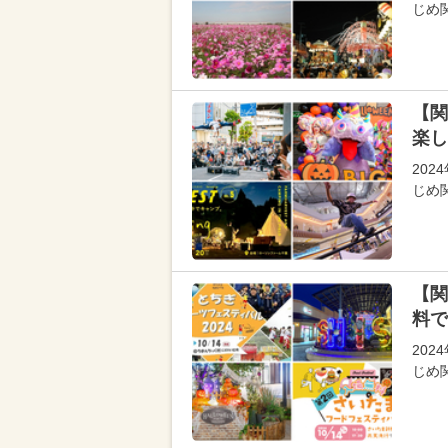
じめ
【関
楽し
202
じめ
【関
料で
20
じめ