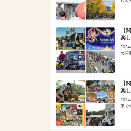
じめ
【関
楽し
20
め関
【関
楽し
20
東で