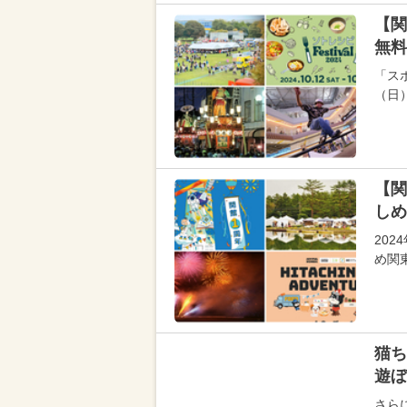
【関
無料
「スポ
（日
【関
しめ
20
め関
猫ち
遊ぼ
さら