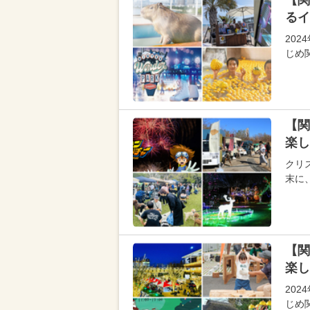
【関
るイ
202
じめ
【関
楽し
クリス
末に
【関
楽し
202
じめ