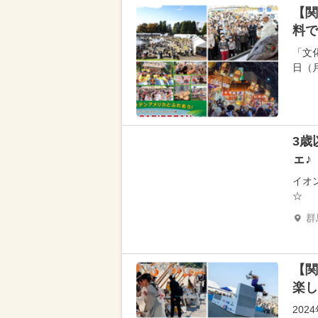
【関
料で
「文
日（
3歳
ェ♪
イオ
☆
群
【関
楽し
202