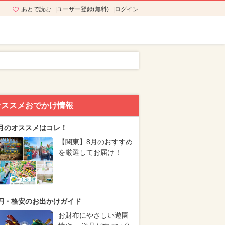
あとで読む
ユーザー登録(無料)
ログイン
オススメおでかけ情報
月のオススメはコレ！
【関東】8月のおすすめ
を厳選してお届け！
円・格安のお出かけガイド
お財布にやさしい遊園