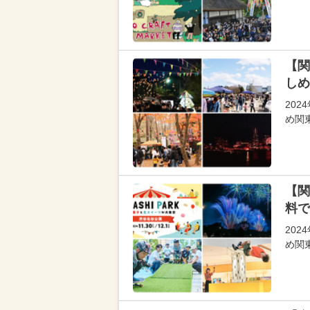
【関
しめ
20
め関
【関
料で
20
め関