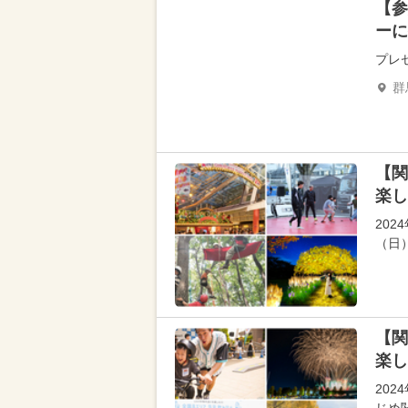
【参
ーに
プレ
群
【関
楽し
202
（日
【関
楽し
202