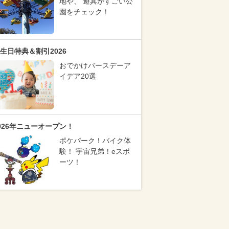
地や、 遊具がすごい公
園をチェック！
生日特典＆割引2026
おでかけバースデーア
イデア20選
026年ニューオープン！
ポケパーク！バイク体
験！ 宇宙兄弟！eスポ
ーツ！