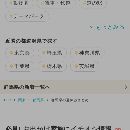
動物園
電車・鉄道
道の駅
テーマパーク
温泉・スパ
公園
美術館
近隣の都道府県で探す
BBQ(バーベキュー)
アスレチック
東京都
埼玉県
神奈川県
水族館
博物館
千葉県
栃木県
茨城県
ホテル・宿泊施設
群馬県の新着一覧へ
TOP
関東
群馬県
群馬県の夏休みまとめ
必見! お出かけ家族にイチオシ情報
PR