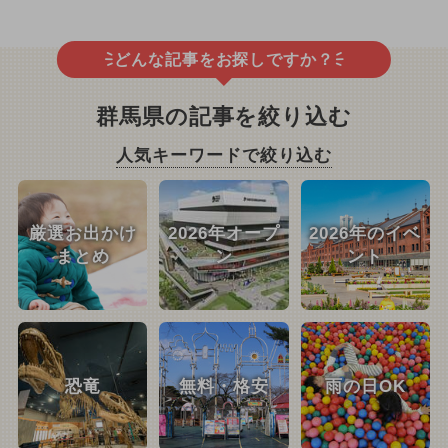
どんな記事をお探しですか？
群馬県の記事を絞り込む
人気キーワードで絞り込む
厳選お出かけ
2026年オープ
2026年のイベ
まとめ
ン
ント
恐竜
無料・格安
雨の日OK