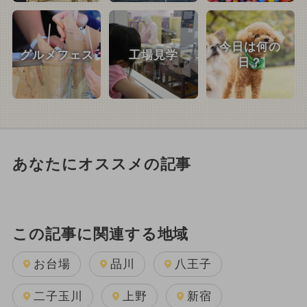
今日は何の
グルメフェス
工場見学
日？
あなたにオススメの記事
この記事に関連する地域
お台場
品川
八王子
二子玉川
上野
新宿