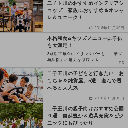
二子玉川のおすすめインテリアシ
ョップ 家族におすすめ＆オシャ
レ＆ユニーク！
2018年11月30日
本格和食&キッズメニューに子供
も大満足！
3歳以下無料のドリンクバーも！「華屋
与兵衛」の魅力を徹底レポ
PR
二子玉川の子どもと行きたい「お
もちゃ＆雑貨屋」5選 遊んで選
べると大人気
2018年11月30日
二子玉川の親子向けおすすめ公園
９選 自然豊か＆遊具充実＆ピク
ニックにもぴったり