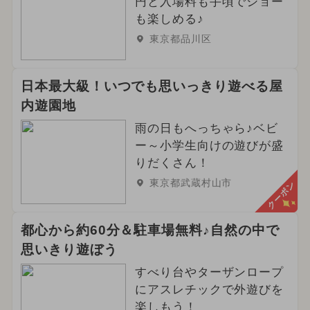
円と入場料も手頃でショー
も楽しめる♪
東京都品川区
日本最大級！いつでも思いっきり遊べる屋
内遊園地
雨の日もへっちゃら♪ベビ
ー～小学生向けの遊びが盛
りだくさん！
東京都武蔵村山市
クーポン
都心から約60分＆駐車場無料♪自然の中で
思いきり遊ぼう
すべり台やターザンロープ
にアスレチックで外遊びを
楽しもう！