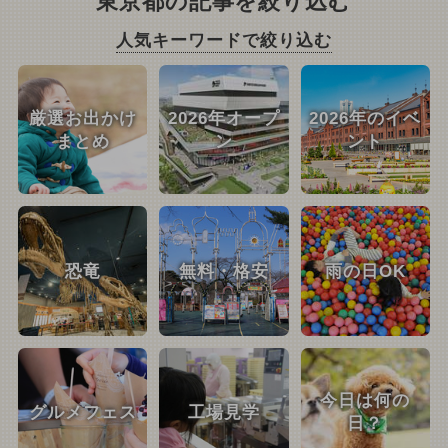
東京都の記事を絞り込む
人気キーワードで絞り込む
厳選お出かけ
2026年オープ
2026年のイベ
まとめ
ン
ント
恐竜
無料・格安
雨の日OK
今日は何の
グルメフェス
工場見学
日？