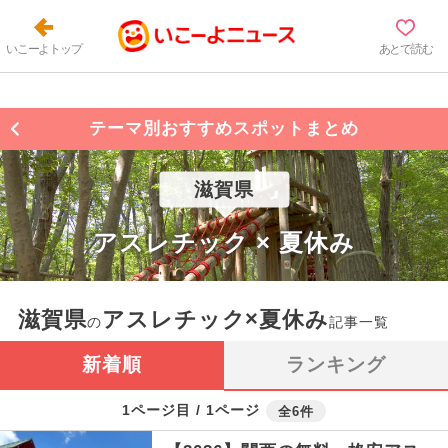
いこーよトップ
あとで読む
テーマ別おすすめスポットまとめ
滋賀県
アスレチック × 夏休み
滋賀県
アスレチック×夏休み
の
記事一覧
新着順
ランキング
1ページ目 / 1ページ
全6件