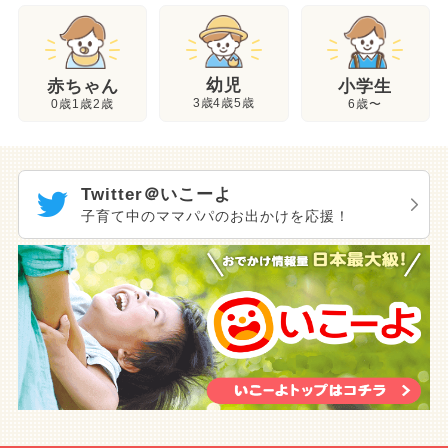
幼児
赤ちゃん
小学生
3歳4歳5歳
0歳1歳2歳
6歳〜
Twitter＠いこーよ
子育て中のママパパのお出かけを応援！