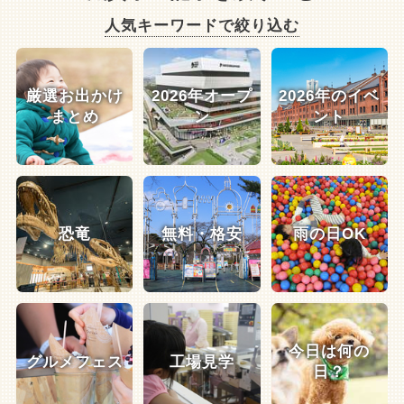
人気キーワードで絞り込む
厳選お出かけ
2026年オープ
2026年のイベ
まとめ
ン
ント
恐竜
無料・格安
雨の日OK
今日は何の
グルメフェス
工場見学
日？