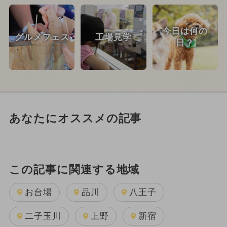
今日は何の
グルメフェス
工場見学
日？
あなたにオススメの記事
この記事に関連する地域
お台場
品川
八王子
二子玉川
上野
新宿