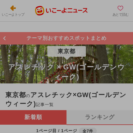
いこーよトップ
あとで読む
テーマ別おすすめスポットまとめ
東京都
アスレチック × GW(ゴールデンウ
ィーク)
東京都
アスレチック×GW(ゴールデン
の
ウィーク)
記事一覧
新着順
ランキング
1ページ目 / 1ページ
全7件