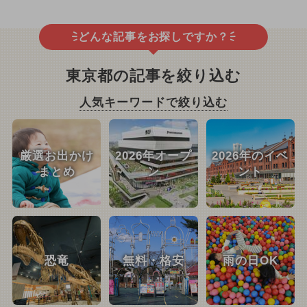
どんな記事をお探しですか？
東京都の記事を絞り込む
人気キーワードで絞り込む
厳選お出かけ
2026年オープ
2026年のイベ
まとめ
ン
ント
恐竜
無料・格安
雨の日OK