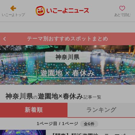
いこーよトップ
あとで読む
テーマ別おすすめスポットまとめ
神奈川県
遊園地 × 春休み
神奈川県
遊園地×春休み
の
記事一覧
新着順
ランキング
1ページ目 / 1ページ
全6件