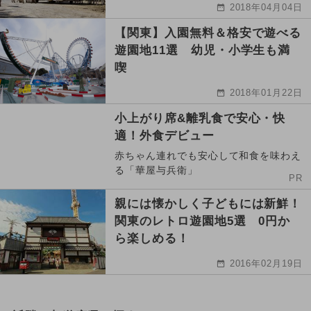
2018年04月04日
【関東】入園無料＆格安で遊べる
遊園地11選 幼児・小学生も満
喫
2018年01月22日
小上がり席&離乳食で安心・快
適！外食デビュー
赤ちゃん連れでも安心して和食を味わえ
る「華屋与兵衛」
PR
親には懐かしく子どもには新鮮！
関東のレトロ遊園地5選 0円か
ら楽しめる！
2016年02月19日