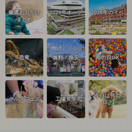
厳選お出かけ
2026年オープ
2026年のイベ
まとめ
ン
ント
恐竜
無料・格安
雨の日OK
今日は何の
グルメフェス
工場見学
日？